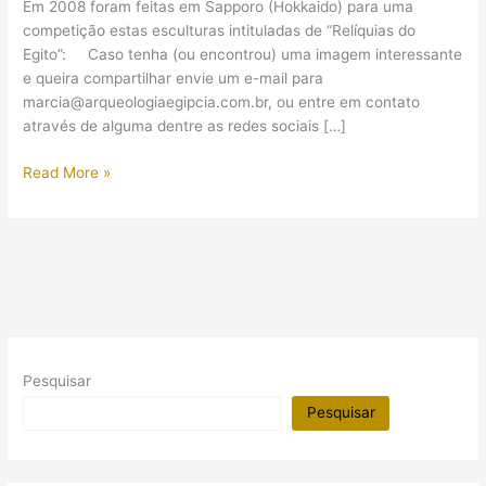
Em 2008 foram feitas em Sapporo (Hokkaido) para uma
competição estas esculturas intituladas de “Relíquias do
Egito”: Caso tenha (ou encontrou) uma imagem interessante
e queira compartilhar envie um e-mail para
marcia@arqueologiaegipcia.com.br, ou entre em contato
através de alguma dentre as redes sociais […]
[Imagem]
Read More »
Festival
em
Sapporo
(2008)
Pesquisar
Pesquisar