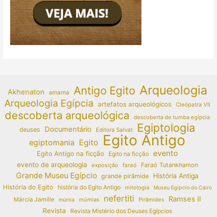
Arqueologia
Antigo Egito
Akhenaton
amarna
Arqueologia Egípcia
artefatos arqueológicos
Cleópatra VII
descoberta arqueológica
descoberta de tumba egípcia
Egiptologia
Documentário
deuses
Editora Salvat
Egito Antigo
egiptomania
Egito
evento
Egito Antigo na ficção
Egito na ficção
evento de arqueologia
Faraó Tutankhamon
exposição
faraó
Grande Museu Egípcio
História Antiga
grande pirâmide
História do Egito
história do Egito Antigo
mitologia
Museu Egípcio do Cairo
nefertiti
Ramses II
Márcia Jamille
múmias
Pirâmides
múmia
Revista
Revista Mistério dos Deuses Egípcios