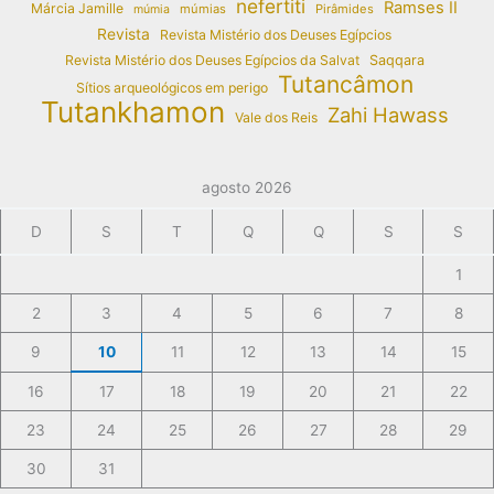
nefertiti
Ramses II
Márcia Jamille
múmias
Pirâmides
múmia
Revista
Revista Mistério dos Deuses Egípcios
Revista Mistério dos Deuses Egípcios da Salvat
Saqqara
Tutancâmon
Sítios arqueológicos em perigo
Tutankhamon
Zahi Hawass
Vale dos Reis
agosto 2026
D
S
T
Q
Q
S
S
1
2
3
4
5
6
7
8
9
10
11
12
13
14
15
16
17
18
19
20
21
22
23
24
25
26
27
28
29
30
31