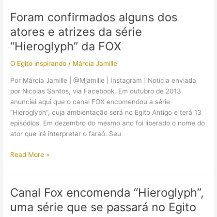
imagem
Foram confirmados alguns dos
promocional
atores e atrizes da série
e
site
“Hieroglyph” da FOX
da
O Egito inspirando
/
Márcia Jamille
série
“Hieroglyph”
Por Márcia Jamille | @Mjamille | Instagram | Notícia enviada
por Nicolas Santos, via Facebook. Em outubro de 2013
anunciei aqui que o canal FOX encomendou a série
“Hieroglyph”, cuja ambientação será no Egito Antigo e terá 13
episódios. Em dezembro do mesmo ano foi liberado o nome do
ator que irá interpretar o faraó. Seu
Foram
Read More »
confirmados
alguns
dos
Canal Fox encomenda “Hieroglyph”,
atores
uma série que se passará no Egito
e