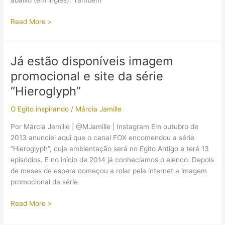
abaixo (em inglês): Também
Trailer,
Read More »
fotos,
Twitter
e
Já estão disponíveis imagem
Facebook
promocional e site da série
da
série
“Hieroglyph”
“Hieroglyph”
O Egito inspirando
/
Márcia Jamille
Por Márcia Jamille | @MJamille | Instagram Em outubro de
2013 anunciei aqui que o canal FOX encomendou a série
“Hieroglyph”, cuja ambientação será no Egito Antigo e terá 13
episódios. E no início de 2014 já conhecíamos o elenco. Depois
de meses de espera começou a rolar pela internet a imagem
promocional da série
Já
Read More »
estão
disponíveis