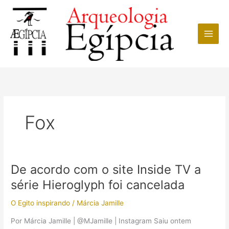
Ir
para
o
conteúdo
Fox
De acordo com o site Inside TV a
série Hieroglyph foi cancelada
O Egito inspirando
/
Márcia Jamille
Por Márcia Jamille | @MJamille | Instagram Saiu ontem