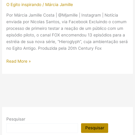
atrizes
O Egito inspirando
/
Márcia Jamille
da
série
Por Márcia Jamille Costa | @Mjamille | Instagram | Notícia
“Hieroglyph”
enviada por Nicolas Santos, via Facebook Excluindo o comum
da
processo de primeiro testar a reação de um público com um
FOX
episódio piloto, o canal FOX encomendou 13 episódios para a
estréia de sua nova série, “Hieroglyph”, cuja ambientação será
no Egito Antigo. Produzida pela 20th Century Fox
Canal
Read More »
Fox
encomenda
“Hieroglyph”,
uma
série
que
se
passará
Pesquisar
no
Egito
Pesquisar