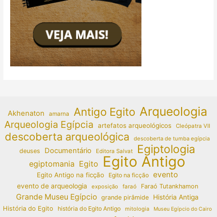
Arqueologia
Antigo Egito
Akhenaton
amarna
Arqueologia Egípcia
artefatos arqueológicos
Cleópatra VII
descoberta arqueológica
descoberta de tumba egípcia
Egiptologia
Documentário
deuses
Editora Salvat
Egito Antigo
egiptomania
Egito
evento
Egito Antigo na ficção
Egito na ficção
evento de arqueologia
Faraó Tutankhamon
exposição
faraó
Grande Museu Egípcio
História Antiga
grande pirâmide
História do Egito
história do Egito Antigo
mitologia
Museu Egípcio do Cairo