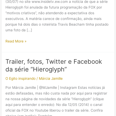
(30/07) no site www.insidetv.ew.com a notícia de que a série
Hieroglyph foi anulada da futura programação da FOX por
“motivos criativos”, não atendendo a expectativa dos
executivos. A matéria carece de confirmação, ainda mais
porque há dois dias o roteirista Travis Beacham tinha postado
uma foto da […]
De
Read More »
acordo
com
o
Trailer, fotos, Twitter e Facebook
site
da série “Hieroglyph”
Inside
TV
O Egito inspirando
/
Márcia Jamille
a
série
Por Márcia Jamille | @MJamille | Instagram Estas notícias já
Hieroglyph
estão defasadas, mas não custa nada por aqui para registrar
foi
na nossa página de novidades da série “Hieroglyph” (clique
cancelada
aqui para entender o enredo): No dia 12/05 (2014) o canal
oficial da FOX no Youtube liberou o trailer da série. Confira