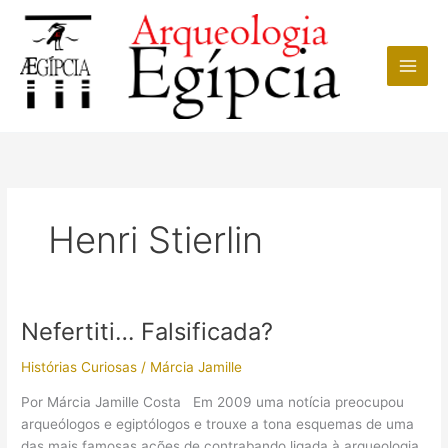
Ir
para
o
conteúdo
Henri Stierlin
Nefertiti… Falsificada?
Histórias Curiosas
/
Márcia Jamille
Por Márcia Jamille Costa Em 2009 uma notícia preocupou
arqueólogos e egiptólogos e trouxe a tona esquemas de uma
das mais famosas ações de contrabando ligada à arqueologia