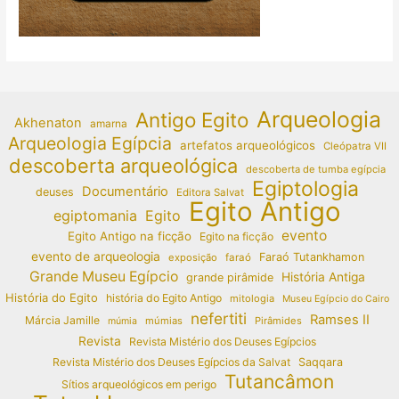
Arqueologia
Antigo Egito
Akhenaton
amarna
Arqueologia Egípcia
artefatos arqueológicos
Cleópatra VII
descoberta arqueológica
descoberta de tumba egípcia
Egiptologia
Documentário
deuses
Editora Salvat
Egito Antigo
egiptomania
Egito
evento
Egito Antigo na ficção
Egito na ficção
evento de arqueologia
Faraó Tutankhamon
exposição
faraó
Grande Museu Egípcio
História Antiga
grande pirâmide
História do Egito
história do Egito Antigo
mitologia
Museu Egípcio do Cairo
nefertiti
Ramses II
Márcia Jamille
múmias
Pirâmides
múmia
Revista
Revista Mistério dos Deuses Egípcios
Revista Mistério dos Deuses Egípcios da Salvat
Saqqara
Tutancâmon
Sítios arqueológicos em perigo