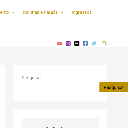
mento
Rainhas e Faraós
Ingressos
Pesquisar
Pesquisar
Pesquisar