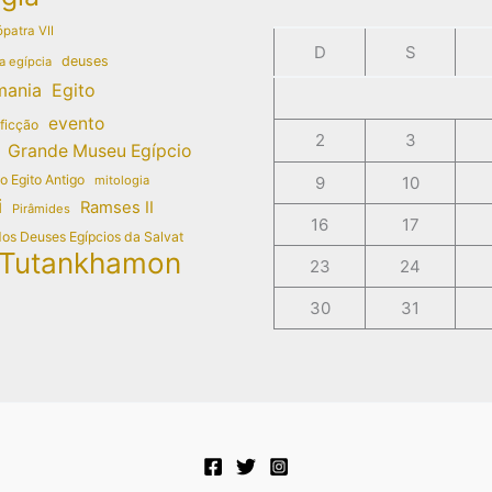
patra VII
D
S
deuses
a egípcia
mania
Egito
evento
 ficção
2
3
Grande Museu Egípcio
do Egito Antigo
mitologia
9
10
i
Ramses II
Pirâmides
16
17
dos Deuses Egípcios da Salvat
Tutankhamon
23
24
30
31