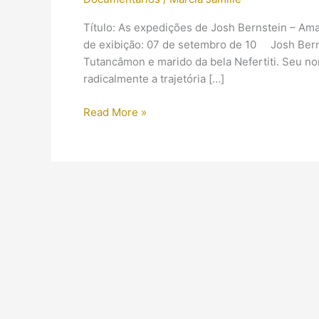
Título: As expedições de Josh Bernstein – Ama
de exibição: 07 de setembro de 10 Josh Bernst
Tutancâmon e marido da bela Nefertiti. Seu n
radicalmente a trajetória […]
(Documentário)
Read More »
Amarna
com
Josh
Bernstein