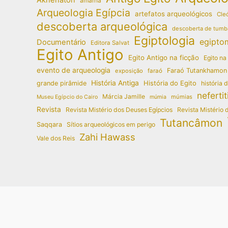
amarna
Arqueologia Egípcia
artefatos arqueológicos
Cleó
descoberta arqueológica
descoberta de tumb
Egiptologia
egipto
Documentário
Editora Salvat
Egito Antigo
Egito Antigo na ficção
Egito na
evento de arqueologia
Faraó Tutankhamon
exposição
faraó
História Antiga
História do Egito
grande pirâmide
história 
nefertit
Márcia Jamille
múmias
Museu Egípcio do Cairo
múmia
Revista
Revista Mistério dos Deuses Egípcios
Revista Mistério 
Tutancâmon
Saqqara
Sítios arqueológicos em perigo
Zahi Hawass
Vale dos Reis