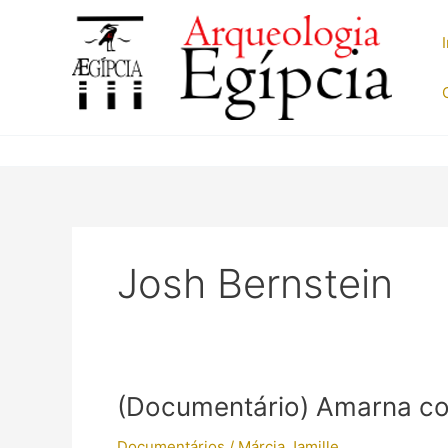
Ir
para
o
conteúdo
Josh Bernstein
(Documentário) Amarna co
Documentários
/
Márcia Jamille