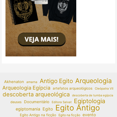
Arqueologia
Antigo Egito
Akhenaton
amarna
Arqueologia Egípcia
artefatos arqueológicos
Cleópatra VII
descoberta arqueológica
descoberta de tumba egípcia
Egiptologia
Documentário
deuses
Editora Salvat
Egito Antigo
egiptomania
Egito
evento
Egito Antigo na ficção
Egito na ficção