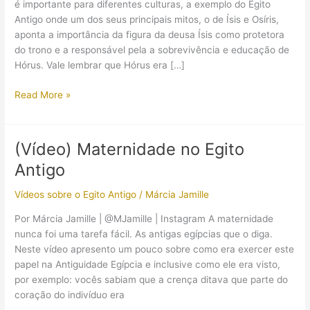
é importante para diferentes culturas, a exemplo do Egito
Antigo onde um dos seus principais mitos, o de Ísis e Osíris,
aponta a importância da figura da deusa Ísis como protetora
do trono e a responsável pela a sobrevivência e educação de
Hórus. Vale lembrar que Hórus era […]
Grandes
Read More »
mães
egípcias:
da
(Vídeo) Maternidade no Egito
deusa
Antigo
Ísis
à
Vídeos sobre o Egito Antigo
/
Márcia Jamille
rainha
Cleópatra
Por Márcia Jamille | @MJamille | Instagram A maternidade
VII
nunca foi uma tarefa fácil. As antigas egípcias que o diga.
Neste vídeo apresento um pouco sobre como era exercer este
papel na Antiguidade Egípcia e inclusive como ele era visto,
por exemplo: vocês sabiam que a crença ditava que parte do
coração do indivíduo era