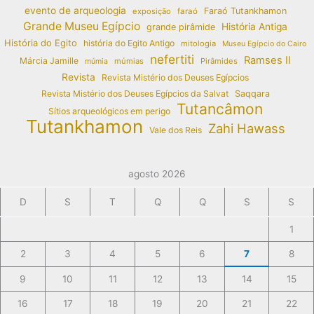
evento de arqueologia
Faraó Tutankhamon
exposição
faraó
Grande Museu Egípcio
História Antiga
grande pirâmide
História do Egito
história do Egito Antigo
mitologia
Museu Egípcio do Cairo
nefertiti
Ramses II
Márcia Jamille
múmias
Pirâmides
múmia
Revista
Revista Mistério dos Deuses Egípcios
Revista Mistério dos Deuses Egípcios da Salvat
Saqqara
Tutancâmon
Sítios arqueológicos em perigo
Tutankhamon
Zahi Hawass
Vale dos Reis
agosto 2026
D
S
T
Q
Q
S
S
1
2
3
4
5
6
7
8
9
10
11
12
13
14
15
16
17
18
19
20
21
22