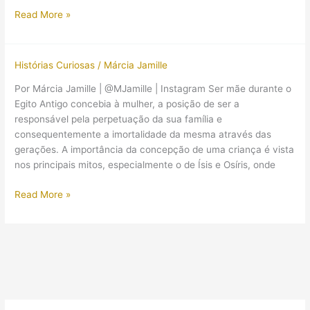
(Vídeo)
Read More »
Maternidade
no
Egito
Histórias Curiosas
/
Márcia Jamille
Antigo
Por Márcia Jamille | @MJamille | Instagram Ser mãe durante o
Egito Antigo concebia à mulher, a posição de ser a
responsável pela perpetuação da sua família e
consequentemente a imortalidade da mesma através das
gerações. A importância da concepção de uma criança é vista
nos principais mitos, especialmente o de Ísis e Osíris, onde
Ser
Read More »
mãe
no
Egito
Antigo