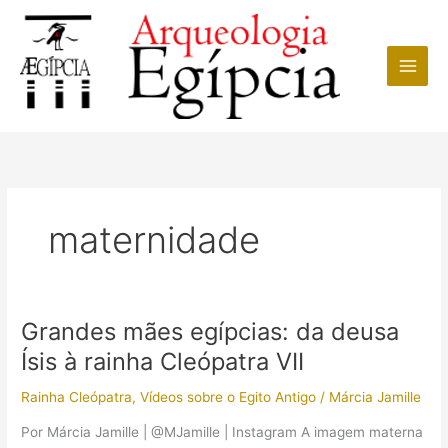
Ir
para
o
conteúdo
maternidade
Grandes mães egípcias: da deusa
Ísis à rainha Cleópatra VII
Rainha Cleópatra
,
Vídeos sobre o Egito Antigo
/
Márcia Jamille
Por Márcia Jamille | @MJamille | Instagram A imagem materna