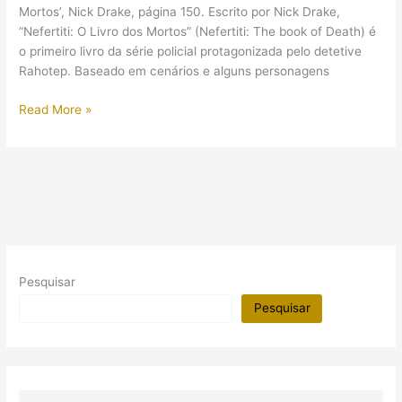
Mortos’, Nick Drake, página 150. Escrito por Nick Drake,
“Nefertiti: O Livro dos Mortos” (Nefertiti: The book of Death) é
o primeiro livro da série policial protagonizada pelo detetive
Rahotep. Baseado em cenários e alguns personagens
Livro
Read More »
“Nefertiti:
O
Livro
dos
Mortos”
de
Nick
Drake:
Pesquisar
uma
trama
Pesquisar
policial
no
Egito
Antigo