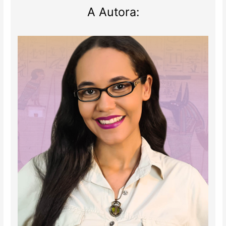
(Comentários
A Autora:
sem
spoiler)