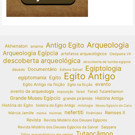
Arqueologia
Antigo Egito
Akhenaton
amarna
Arqueologia Egípcia
artefatos arqueológicos
Cleópatra VII
descoberta arqueológica
descoberta de tumba egípcia
Egiptologia
Documentário
deuses
Editora Salvat
Egito Antigo
egiptomania
Egito
evento
Egito Antigo na ficção
Egito na ficção
evento de arqueologia
Faraó Tutankhamon
exposição
faraó
Grande Museu Egípcio
História Antiga
grande pirâmide
História do Egito
história do Egito Antigo
mitologia
Museu Egípcio do Cairo
nefertiti
Ramses II
Márcia Jamille
múmias
Pirâmides
múmia
Revista
Revista Mistério dos Deuses Egípcios
Revista Mistério dos Deuses Egípcios da Salvat
Saqqara
Tutancâmon
Sítios arqueológicos em perigo