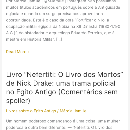
Por Márcia Jamille | @MJamille | Instagram Não possuímos
muitos títulos acadêmicos em português sobre a Antiguidade
egípcia e quando um surge precisamos aproveitar a
oportunidade. Este é o caso da obra “Fortificar o Nilo: a
ocupação militar egípcia da Núbia na XII Dinastia (1980-1790
A.C.)”, do historiador e arqueólogo Eduardo Ferreira, que é
mestre em História Militar. […]
Guerras
Read More »
ao
modo
antigo:
Livro “Nefertiti: O Livro dos Mortos”
resenha
de Nick Drake: uma trama policial
do
livro
no Egito Antigo (Comentários sem
“Fortificar
spoiler)
o
Nilo”
Livros sobre o Egito Antigo
/
Márcia Jamille
Um homem poderoso comandando é uma coisa; uma mulher
poderosa é outra bem diferente. — ‘Nefertiti: O Livro dos