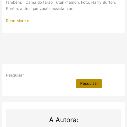
também. Cama do faraó Tutankhamon. Foto: Harry Burton.
Porém, antes que vocês assistam ao
Curiosidades:
Read More »
7
coisas
que
existiam
no
Egito
Antigo
e
Pesquisar
que
também
Pesquisar
usamos
A Autora: