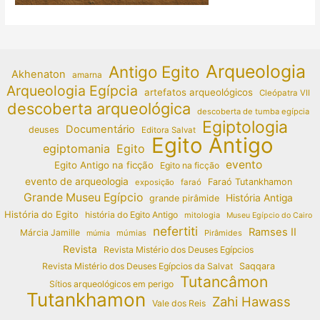
Arqueologia
Antigo Egito
Akhenaton
amarna
Arqueologia Egípcia
artefatos arqueológicos
Cleópatra VII
descoberta arqueológica
descoberta de tumba egípcia
Egiptologia
Documentário
deuses
Editora Salvat
Egito Antigo
egiptomania
Egito
evento
Egito Antigo na ficção
Egito na ficção
evento de arqueologia
Faraó Tutankhamon
exposição
faraó
Grande Museu Egípcio
História Antiga
grande pirâmide
História do Egito
história do Egito Antigo
mitologia
Museu Egípcio do Cairo
nefertiti
Ramses II
Márcia Jamille
múmias
Pirâmides
múmia
Revista
Revista Mistério dos Deuses Egípcios
Revista Mistério dos Deuses Egípcios da Salvat
Saqqara
Tutancâmon
Sítios arqueológicos em perigo
Tutankhamon
Zahi Hawass
Vale dos Reis