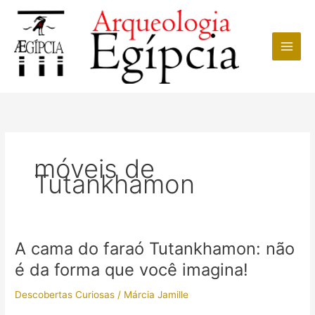
Ir
para
o
conteúdo
móveis de
Tutankhamon
A cama do faraó Tutankhamon: não
é da forma que você imagina!
Descobertas Curiosas
/
Márcia Jamille