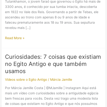
Tutankhamon, o jovem faraó que governou o Egito há mais de
3300 anos, é conhecido por sua tumba intacta, descoberta
em 1922 no Vale dos Reis. Governando a partir de Tebas, ele
ascendeu ao trono com apenas 8 ou 9 anos de idade e
faleceu prematuramente aos 18 ou 19 anos. Sua sepultura
revelou mais […]
A
Read More »
cama
do
faraó
Curiosidades: 7 coisas que existiam
Tutankhamon:
no Egito Antigo e que também
não
é
usamos
da
Vídeos sobre o Egito Antigo
/
Márcia Jamille
forma
que
Por Márcia Jamille Costa | @MJamille | Instagram Aqui está
você
mais um vídeo com curiosidades sobre a antiguidade egípcia
imagina!
bem frescas para vocês. Desta vez trago uma modesta lista
de coisas que existiam no Egito Antigo e que nós possuímos