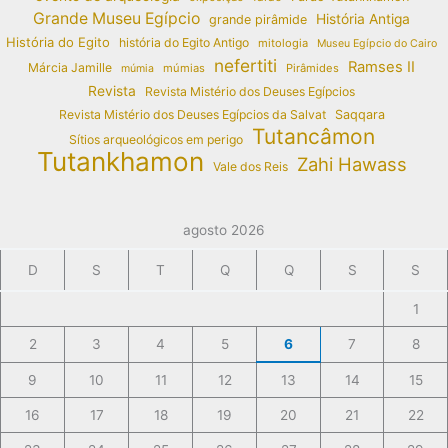
Grande Museu Egípcio
História Antiga
grande pirâmide
História do Egito
história do Egito Antigo
mitologia
Museu Egípcio do Cairo
nefertiti
Ramses II
Márcia Jamille
múmias
Pirâmides
múmia
Revista
Revista Mistério dos Deuses Egípcios
Revista Mistério dos Deuses Egípcios da Salvat
Saqqara
Tutancâmon
Sítios arqueológicos em perigo
Tutankhamon
Zahi Hawass
Vale dos Reis
agosto 2026
D
S
T
Q
Q
S
S
1
2
3
4
5
6
7
8
9
10
11
12
13
14
15
16
17
18
19
20
21
22