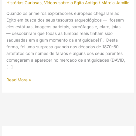
Histórias Curiosas
,
Vídeos sobre o Egito Antigo
/
Márcia Jamille
Quando os primeiros exploradores europeus chegaram ao
Egito em busca dos seus tesouros arqueológicos — fossem
eles estátuas, imagens parietais, sarcófagos e, claro, joias
— descobriram que todas as tumbas reais tinham sido
saqueadas em algum momento da antiguidade[1]. Desta
forma, foi uma surpresa quando nas décadas de 1870-80
artefatos com nomes de faraós e alguns dos seus parentes
começaram a aparecer no mercado de antiguidades (DAVID,
[…]
O
Read More »
surpreendente
esconderijo
de
múmias
de
faraós
encontrado
no