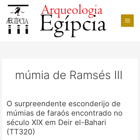
Ir
para
o
conteúdo
múmia de Ramsés III
O surpreendente esconderijo de
múmias de faraós encontrado no
século XIX em Deir el-Bahari
(TT320)