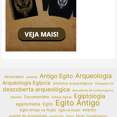
Arqueologia
Antigo Egito
Akhenaton
amarna
Arqueologia Egípcia
artefatos arqueológicos
Cleópatra VII
descoberta arqueológica
descoberta de tumba egípcia
Egiptologia
Documentário
deuses
Editora Salvat
Egito Antigo
egiptomania
Egito
evento
Egito Antigo na ficção
Egito na ficção
evento de arqueologia
Faraó Tutankhamon
exposição
faraó