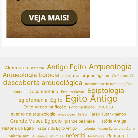
Arqueologia
Antigo Egito
Akhenaton
amarna
Arqueologia Egípcia
artefatos arqueológicos
Cleópatra VII
descoberta arqueológica
descoberta de tumba egípcia
Egiptologia
Documentário
deuses
Editora Salvat
Egito Antigo
egiptomania
Egito
evento
Egito Antigo na ficção
Egito na ficção
evento de arqueologia
Faraó Tutankhamon
exposição
faraó
Grande Museu Egípcio
História Antiga
grande pirâmide
História do Egito
história do Egito Antigo
mitologia
Museu Egípcio do Cairo
nefertiti
Ramses II
Márcia Jamille
múmias
Pirâmides
múmia