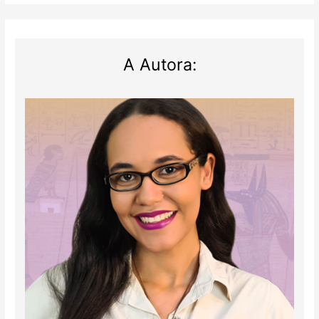
de
maio
(2017)
A Autora: