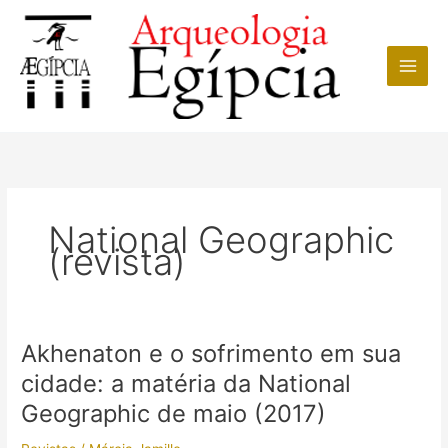
Ir
para
o
conteúdo
National Geographic
(revista)
Akhenaton e o sofrimento em sua
cidade: a matéria da National
Geographic de maio (2017)