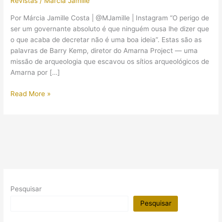
Revistas
/
Márcia Jamille
Por Márcia Jamille Costa | @MJamille | Instagram “O perigo de
ser um governante absoluto é que ninguém ousa lhe dizer que
o que acaba de decretar não é uma boa ideia”. Estas são as
palavras de Barry Kemp, diretor do Amarna Project — uma
missão de arqueologia que escavou os sítios arqueológicos de
Amarna por […]
Akhenaton
Read More »
e
o
sofrimento
em
sua
cidade:
a
matéria
Pesquisar
da
National
Pesquisar
Geographic