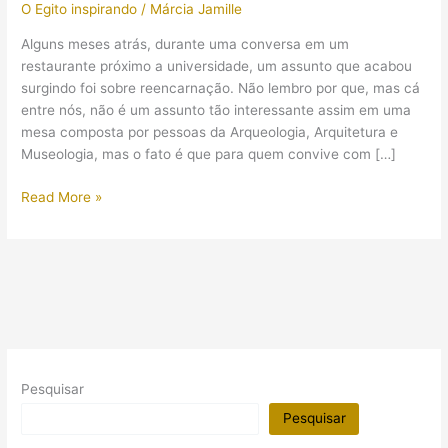
O Egito inspirando
/
Márcia Jamille
Alguns meses atrás, durante uma conversa em um
restaurante próximo a universidade, um assunto que acabou
surgindo foi sobre reencarnação. Não lembro por que, mas cá
entre nós, não é um assunto tão interessante assim em uma
mesa composta por pessoas da Arqueologia, Arquitetura e
Museologia, mas o fato é que para quem convive com […]
Acreditando
Read More »
ser
reencarnação
de
egípcia:
quando
o
amor
pelo
Pesquisar
Egito
parece
Pesquisar
começar