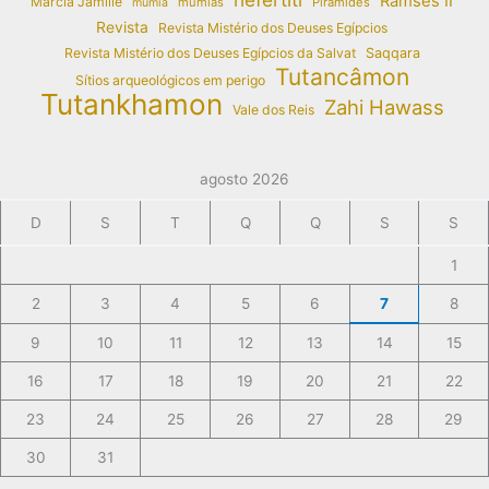
Ramses II
Márcia Jamille
múmias
Pirâmides
múmia
Revista
Revista Mistério dos Deuses Egípcios
Revista Mistério dos Deuses Egípcios da Salvat
Saqqara
Tutancâmon
Sítios arqueológicos em perigo
Tutankhamon
Zahi Hawass
Vale dos Reis
agosto 2026
D
S
T
Q
Q
S
S
1
2
3
4
5
6
7
8
9
10
11
12
13
14
15
16
17
18
19
20
21
22
23
24
25
26
27
28
29
30
31