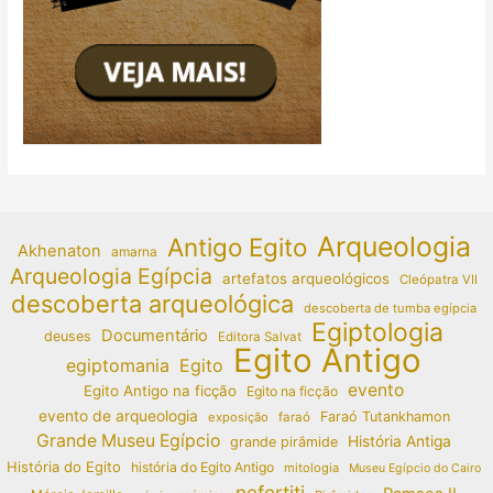
Arqueologia
Antigo Egito
Akhenaton
amarna
Arqueologia Egípcia
artefatos arqueológicos
Cleópatra VII
descoberta arqueológica
descoberta de tumba egípcia
Egiptologia
Documentário
deuses
Editora Salvat
Egito Antigo
egiptomania
Egito
evento
Egito Antigo na ficção
Egito na ficção
evento de arqueologia
Faraó Tutankhamon
exposição
faraó
Grande Museu Egípcio
História Antiga
grande pirâmide
História do Egito
história do Egito Antigo
mitologia
Museu Egípcio do Cairo
nefertiti