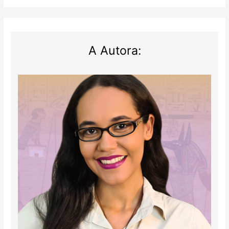
a
passar
dos
limites
A Autora: