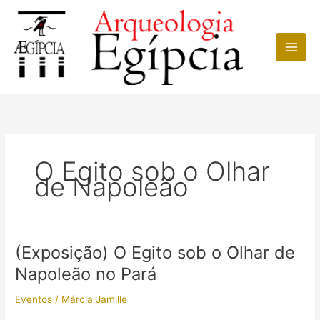
Ir
para
o
conteúdo
O Egito sob o Olhar
de Napoleão
(Exposição) O Egito sob o Olhar de
Napoleão no Pará
Eventos
/
Márcia Jamille