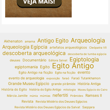
Arqueologia
Antigo Egito
Akhenaton
amarna
Arqueologia Egípcia
artefatos arqueológicos
Cleópatra VII
descoberta arqueológica
descoberta de tumba egípcia
Egiptologia
Documentário
deuses
Editora Salvat
Egito Antigo
egiptomania
Egito
evento
Egito Antigo na ficção
Egito na ficção
evento de arqueologia
Faraó Tutankhamon
exposição
faraó
Grande Museu Egípcio
História Antiga
grande pirâmide
História do Egito
história do Egito Antigo
mitologia
Museu Egípcio do Cairo
nefertiti
Ramses II
Márcia Jamille
múmias
Pirâmides
múmia
Revista
Revista Mistério dos Deuses Egípcios
Revista Mistério dos Deuses Egípcios da Salvat
Saqqara