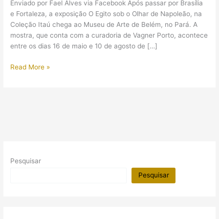
Enviado por Fael Alves via Facebook Após passar por Brasília
e Fortaleza, a exposição O Egito sob o Olhar de Napoleão, na
Coleção Itaú chega ao Museu de Arte de Belém, no Pará. A
mostra, que conta com a curadoria de Vagner Porto, acontece
entre os dias 16 de maio e 10 de agosto de […]
(Exposição)
Read More »
O
Egito
sob
o
Olhar
de
Napoleão
no
Pesquisar
Pará
Pesquisar