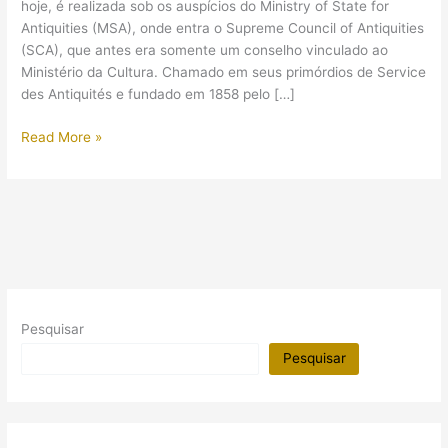
hoje, é realizada sob os auspícios do Ministry of State for
Antiquities (MSA), onde entra o Supreme Council of Antiquities
(SCA), que antes era somente um conselho vinculado ao
Ministério da Cultura. Chamado em seus primórdios de Service
des Antiquités e fundado em 1858 pelo […]
Quem
Read More »
fiscaliza
as
pesquisas
de
Arqueologia
no
Egito?
Pesquisar
Pesquisar