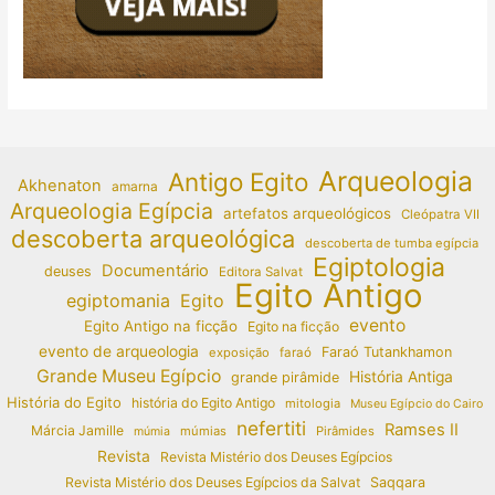
Arqueologia
Antigo Egito
Akhenaton
amarna
Arqueologia Egípcia
artefatos arqueológicos
Cleópatra VII
descoberta arqueológica
descoberta de tumba egípcia
Egiptologia
Documentário
deuses
Editora Salvat
Egito Antigo
egiptomania
Egito
evento
Egito Antigo na ficção
Egito na ficção
evento de arqueologia
Faraó Tutankhamon
exposição
faraó
Grande Museu Egípcio
História Antiga
grande pirâmide
História do Egito
história do Egito Antigo
mitologia
Museu Egípcio do Cairo
nefertiti
Ramses II
Márcia Jamille
múmias
Pirâmides
múmia
Revista
Revista Mistério dos Deuses Egípcios
Revista Mistério dos Deuses Egípcios da Salvat
Saqqara