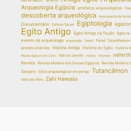
amarna
Arqueologia Egípcia
artefatos arqueológicos
Cleó
descoberta arqueológica
descoberta de tumb
Egiptologia
egipto
Documentário
Editora Salvat
Egito Antigo
Egito Antigo na ficção
Egito na
evento de arqueologia
Faraó Tutankhamon
exposição
faraó
História Antiga
História do Egito
grande pirâmide
história 
nefertit
Márcia Jamille
múmias
Museu Egípcio do Cairo
múmia
Revista
Revista Mistério dos Deuses Egípcios
Revista Mistério 
Tutancâmon
Saqqara
Sítios arqueológicos em perigo
Zahi Hawass
Vale dos Reis