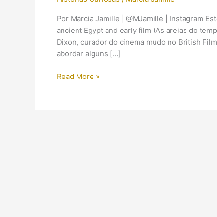
Por Márcia Jamille | @MJamille | Instagram Est
ancient Egypt and early film (As areias do tem
Dixon, curador do cinema mudo no British Film I
abordar alguns […]
O
Read More »
Antigo
Egito
e
os
primórdios
do
cinema