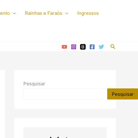
mento
Rainhas e Faraós
Ingressos
Pesquisar
Pesquisar
Pesquisar