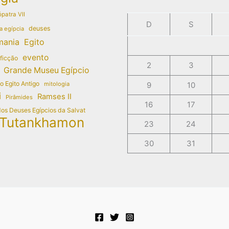
patra VII
D
S
deuses
a egípcia
mania
Egito
evento
 ficção
2
3
Grande Museu Egípcio
do Egito Antigo
mitologia
9
10
i
Ramses II
Pirâmides
16
17
dos Deuses Egípcios da Salvat
Tutankhamon
23
24
30
31