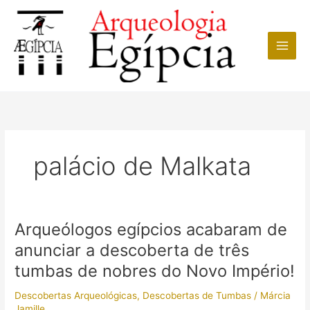
Ir
para
o
conteúdo
palácio de Malkata
Arqueólogos egípcios acabaram de
anunciar a descoberta de três
tumbas de nobres do Novo Império!
Descobertas Arqueológicas
,
Descobertas de Tumbas
/
Márcia
Jamille