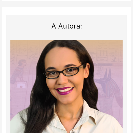
do
Novo
Império!
A Autora: