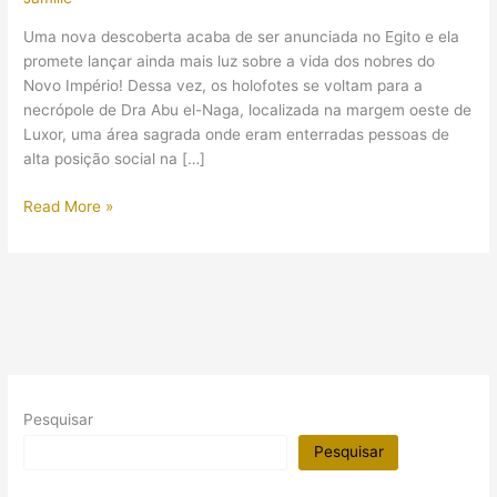
Uma nova descoberta acaba de ser anunciada no Egito e ela
promete lançar ainda mais luz sobre a vida dos nobres do
Novo Império! Dessa vez, os holofotes se voltam para a
necrópole de Dra Abu el-Naga, localizada na margem oeste de
Luxor, uma área sagrada onde eram enterradas pessoas de
alta posição social na […]
Arqueólogos
Read More »
egípcios
acabaram
de
anunciar
a
descoberta
de
três
Pesquisar
tumbas
de
Pesquisar
nobres