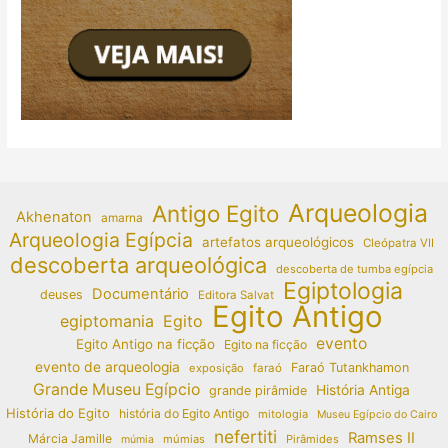
Arqueologia
Antigo Egito
Akhenaton
amarna
Arqueologia Egípcia
artefatos arqueológicos
Cleópatra VII
descoberta arqueológica
descoberta de tumba egípcia
Egiptologia
Documentário
deuses
Editora Salvat
Egito Antigo
egiptomania
Egito
evento
Egito Antigo na ficção
Egito na ficção
evento de arqueologia
Faraó Tutankhamon
exposição
faraó
Grande Museu Egípcio
História Antiga
grande pirâmide
História do Egito
história do Egito Antigo
mitologia
Museu Egípcio do Cairo
nefertiti
Ramses II
Márcia Jamille
múmias
Pirâmides
múmia