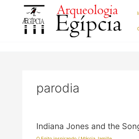
Ir
para
o
conteúdo
parodia
Indiana Jones and the So
O Egito inspirando
/
Márcia Jamille