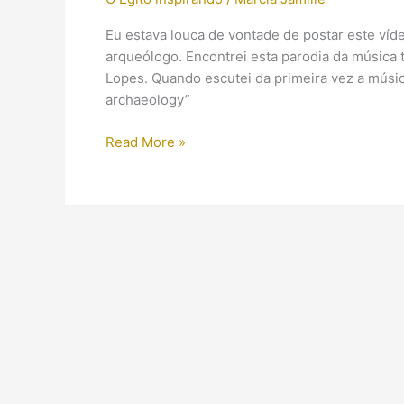
Eu estava louca de vontade de postar este víd
arqueólogo. Encontrei esta parodia da música 
Lopes. Quando escutei da primeira vez a músic
archaeology”
Indiana
Read More »
Jones
and
the
Song
of
Theme