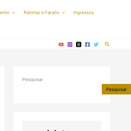
mento
Rainhas e Faraós
Ingressos
Pesquisar
Pesquisar
Pesquisar