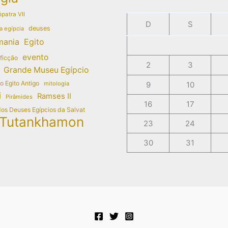
patra VII
D
S
deuses
a egípcia
mania
Egito
evento
 ficção
2
3
Grande Museu Egípcio
do Egito Antigo
mitologia
9
10
i
Ramses II
Pirâmides
16
17
dos Deuses Egípcios da Salvat
Tutankhamon
23
24
30
31