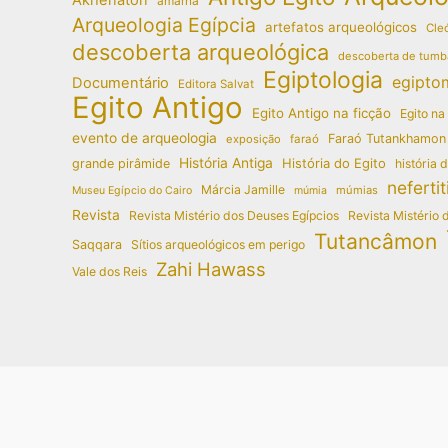
amarna
Arqueologia Egípcia
artefatos arqueológicos
Cleó
descoberta arqueológica
descoberta de tumb
Egiptologia
egipto
Documentário
Editora Salvat
Egito Antigo
Egito Antigo na ficção
Egito na
evento de arqueologia
Faraó Tutankhamon
exposição
faraó
História Antiga
História do Egito
grande pirâmide
história 
nefertit
Márcia Jamille
múmias
Museu Egípcio do Cairo
múmia
Revista
Revista Mistério dos Deuses Egípcios
Revista Mistério 
Tutancâmon
Saqqara
Sítios arqueológicos em perigo
Zahi Hawass
Vale dos Reis