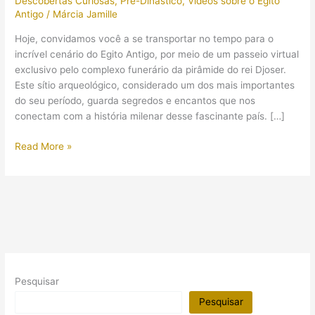
Descobertas Curiosas
,
Pré-Dinástico
,
Vídeos sobre o Egito
Antigo
/
Márcia Jamille
Hoje, convidamos você a se transportar no tempo para o
incrível cenário do Egito Antigo, por meio de um passeio virtual
exclusivo pelo complexo funerário da pirâmide do rei Djoser.
Este sítio arqueológico, considerado um dos mais importantes
do seu período, guarda segredos e encantos que nos
conectam com a história milenar desse fascinante país. […]
Explorando
Read More »
o
Egito
Antigo:
passeio
virtual
revela
o
complexo
Pesquisar
funerário
da
Pesquisar