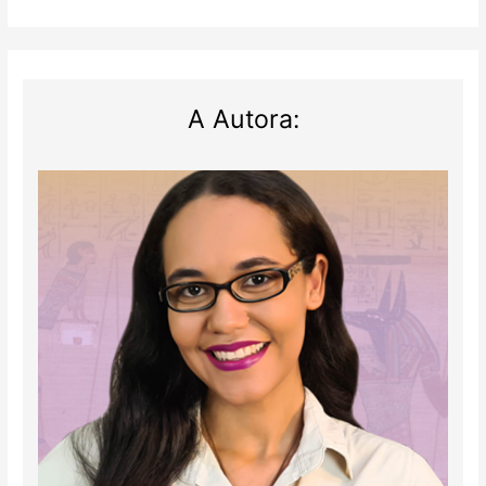
pirâmide
do
rei
Djoser
A Autora: