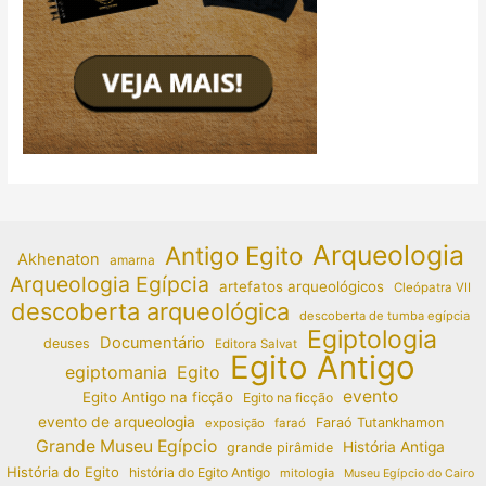
Arqueologia
Antigo Egito
Akhenaton
amarna
Arqueologia Egípcia
artefatos arqueológicos
Cleópatra VII
descoberta arqueológica
descoberta de tumba egípcia
Egiptologia
Documentário
deuses
Editora Salvat
Egito Antigo
egiptomania
Egito
evento
Egito Antigo na ficção
Egito na ficção
evento de arqueologia
Faraó Tutankhamon
exposição
faraó
Grande Museu Egípcio
História Antiga
grande pirâmide
História do Egito
história do Egito Antigo
mitologia
Museu Egípcio do Cairo