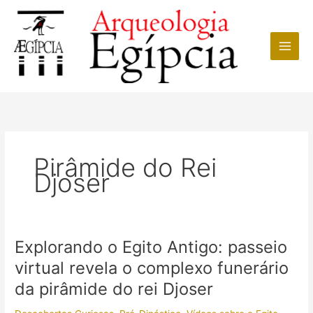
Ir
para
o
conteúdo
Pirâmide do Rei
Djoser
Explorando o Egito Antigo: passeio
virtual revela o complexo funerário
da pirâmide do rei Djoser