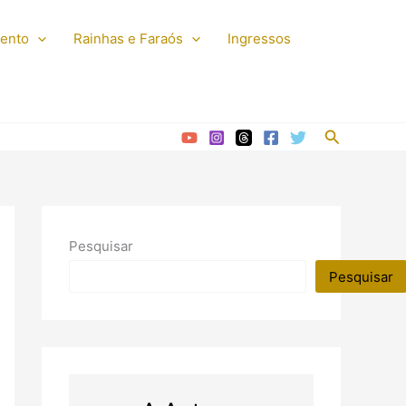
mento
Rainhas e Faraós
Ingressos
Pesquisar
Pesquisar
Pesquisar