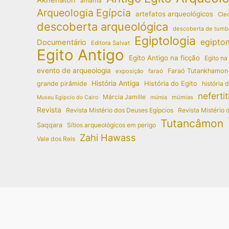
amarna
Arqueologia Egípcia
artefatos arqueológicos
Cleó
descoberta arqueológica
descoberta de tumb
Egiptologia
egipto
Documentário
Editora Salvat
Egito Antigo
Egito Antigo na ficção
Egito na
evento de arqueologia
Faraó Tutankhamon
exposição
faraó
História Antiga
História do Egito
grande pirâmide
história 
nefertit
Márcia Jamille
múmias
Museu Egípcio do Cairo
múmia
Revista
Revista Mistério dos Deuses Egípcios
Revista Mistério 
Tutancâmon
Saqqara
Sítios arqueológicos em perigo
Zahi Hawass
Vale dos Reis