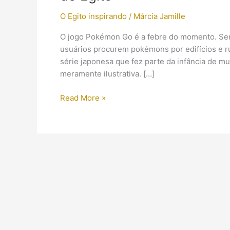
O Egito inspirando
/
Márcia Jamille
O jogo Pokémon Go é a febre do momento. Se
usuários procurem pokémons por edifícios e ru
série japonesa que fez parte da infância de m
meramente ilustrativa. […]
A
Read More »
febre
do
Pokémon
Go
chegou
aos
patrimônios
históricos
do
Egito