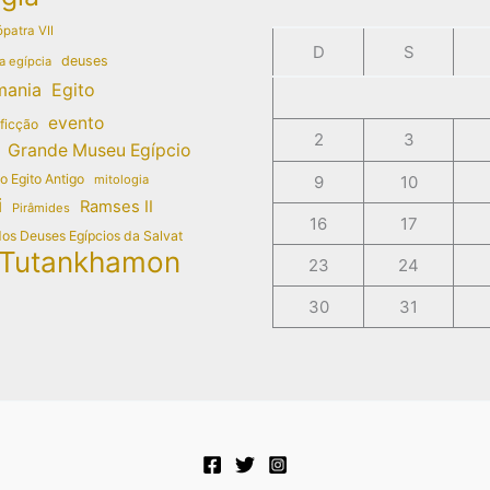
patra VII
D
S
deuses
a egípcia
mania
Egito
evento
 ficção
2
3
Grande Museu Egípcio
do Egito Antigo
mitologia
9
10
i
Ramses II
Pirâmides
16
17
dos Deuses Egípcios da Salvat
Tutankhamon
23
24
30
31