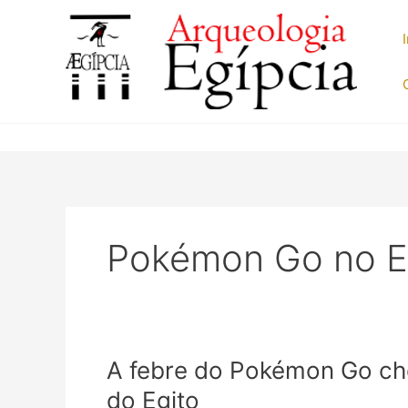
Ir
para
o
conteúdo
Pokémon Go no E
A febre do Pokémon Go che
do Egito