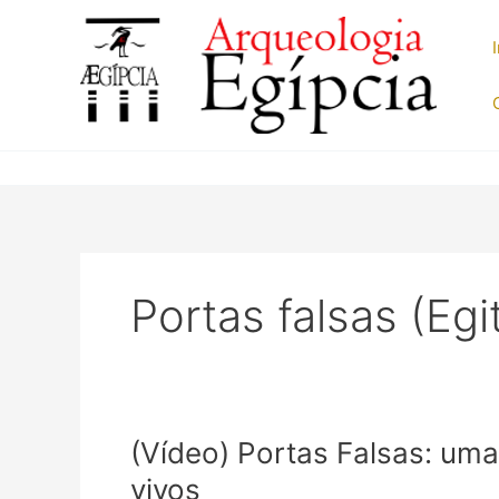
Ir
para
o
conteúdo
Portas falsas (Egi
(Vídeo) Portas Falsas: uma
vivos