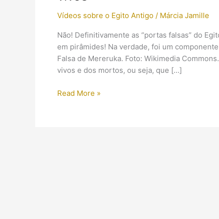
Vídeos sobre o Egito Antigo
/
Márcia Jamille
Não! Definitivamente as “portas falsas” do Eg
em pirâmides! Na verdade, foi um componente r
Falsa de Mereruka. Foto: Wikimedia Commons. 
vivos e dos mortos, ou seja, que […]
(Vídeo)
Read More »
Portas
Falsas:
uma
ligação
entre
os
mortos
e
os
vivos