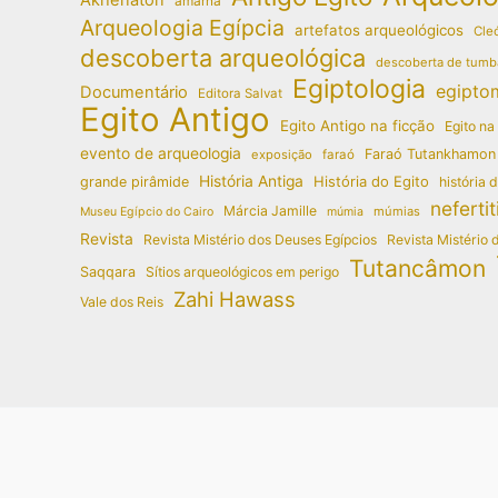
amarna
Arqueologia Egípcia
artefatos arqueológicos
Cleó
descoberta arqueológica
descoberta de tumb
Egiptologia
egipto
Documentário
Editora Salvat
Egito Antigo
Egito Antigo na ficção
Egito na
evento de arqueologia
Faraó Tutankhamon
exposição
faraó
História Antiga
História do Egito
grande pirâmide
história 
nefertit
Márcia Jamille
múmias
Museu Egípcio do Cairo
múmia
Revista
Revista Mistério dos Deuses Egípcios
Revista Mistério 
Tutancâmon
Saqqara
Sítios arqueológicos em perigo
Zahi Hawass
Vale dos Reis