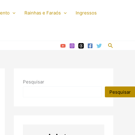
mento
Rainhas e Faraós
Ingressos
Pesquisar
Pesquisar
Pesquisar