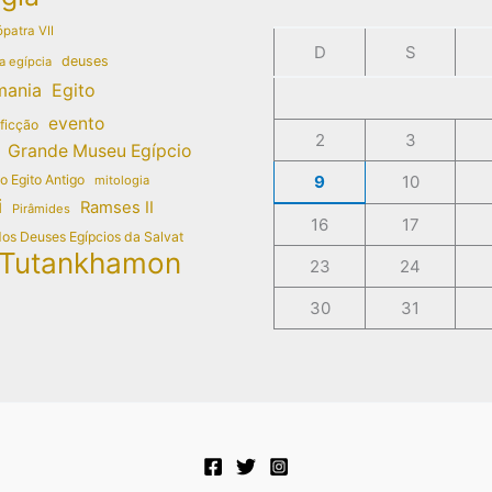
patra VII
D
S
deuses
a egípcia
mania
Egito
evento
 ficção
2
3
Grande Museu Egípcio
do Egito Antigo
9
10
mitologia
i
Ramses II
Pirâmides
16
17
dos Deuses Egípcios da Salvat
Tutankhamon
23
24
30
31