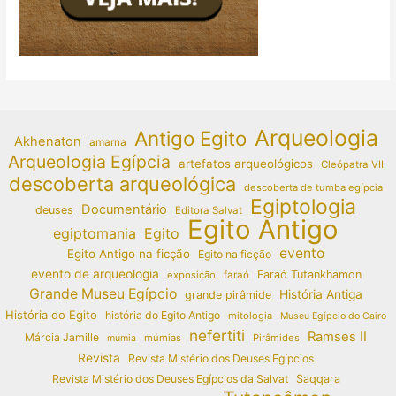
Arqueologia
Antigo Egito
Akhenaton
amarna
Arqueologia Egípcia
artefatos arqueológicos
Cleópatra VII
descoberta arqueológica
descoberta de tumba egípcia
Egiptologia
Documentário
deuses
Editora Salvat
Egito Antigo
egiptomania
Egito
evento
Egito Antigo na ficção
Egito na ficção
evento de arqueologia
Faraó Tutankhamon
exposição
faraó
Grande Museu Egípcio
História Antiga
grande pirâmide
História do Egito
história do Egito Antigo
mitologia
Museu Egípcio do Cairo
nefertiti
Ramses II
Márcia Jamille
múmias
Pirâmides
múmia
Revista
Revista Mistério dos Deuses Egípcios
Revista Mistério dos Deuses Egípcios da Salvat
Saqqara