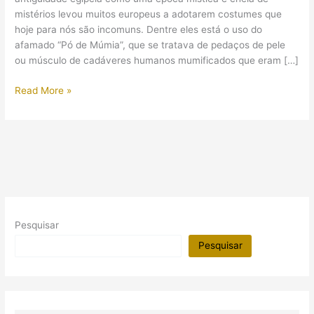
mistérios levou muitos europeus a adotarem costumes que
hoje para nós são incomuns. Dentre eles está o uso do
afamado “Pó de Múmia”, que se tratava de pedaços de pele
ou músculo de cadáveres humanos mumificados que eram […]
O
Read More »
“Pó
de
Múmia”
Pesquisar
Pesquisar