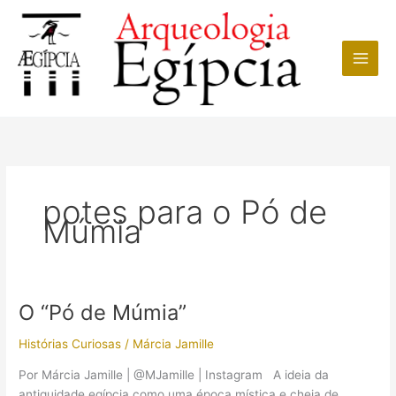
Ir
para
o
conteúdo
potes para o Pó de
Múmia
O “Pó de Múmia”
Histórias Curiosas
/
Márcia Jamille
Por Márcia Jamille | @MJamille | Instagram A ideia da
antiguidade egípcia como uma época mística e cheia de