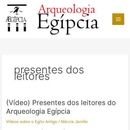
Ir
para
o
conteúdo
presentes dos
leitores
(Vídeo) Presentes dos leitores do
Arqueologia Egípcia
Vídeos sobre o Egito Antigo
/
Márcia Jamille