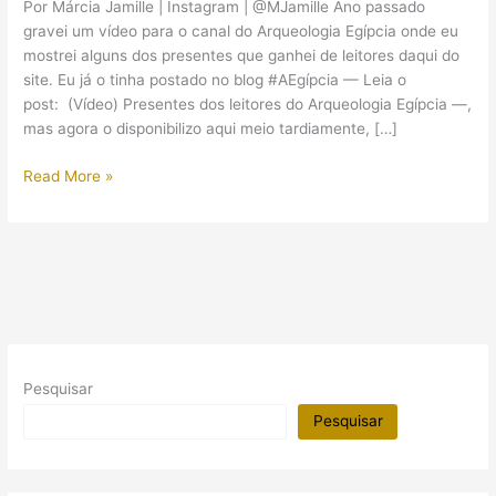
Por Márcia Jamille | Instagram | @MJamille Ano passado
gravei um vídeo para o canal do Arqueologia Egípcia onde eu
mostrei alguns dos presentes que ganhei de leitores daqui do
site. Eu já o tinha postado no blog #AEgípcia — Leia o
post: (Vídeo) Presentes dos leitores do Arqueologia Egípcia —,
mas agora o disponibilizo aqui meio tardiamente, […]
(Vídeo)
Read More »
Presentes
dos
leitores
do
Arqueologia
Egípcia
Pesquisar
Pesquisar