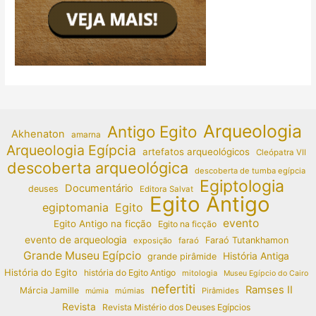
Arqueologia
Antigo Egito
Akhenaton
amarna
Arqueologia Egípcia
artefatos arqueológicos
Cleópatra VII
descoberta arqueológica
descoberta de tumba egípcia
Egiptologia
Documentário
deuses
Editora Salvat
Egito Antigo
egiptomania
Egito
evento
Egito Antigo na ficção
Egito na ficção
evento de arqueologia
Faraó Tutankhamon
exposição
faraó
Grande Museu Egípcio
História Antiga
grande pirâmide
História do Egito
história do Egito Antigo
mitologia
Museu Egípcio do Cairo
nefertiti
Ramses II
Márcia Jamille
múmias
Pirâmides
múmia
Revista
Revista Mistério dos Deuses Egípcios