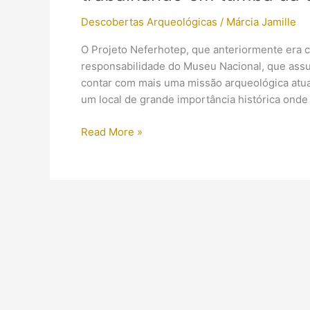
Descobertas Arqueológicas
/
Márcia Jamille
O Projeto Neferhotep, que anteriormente era 
responsabilidade do Museu Nacional, que assu
contar com mais uma missão arqueológica atua
um local de grande importância histórica onde
Brasil
Read More »
no
Egito:
Pesquisadores
do
Museu
Nacional
estão
trabalhando
em
tumba