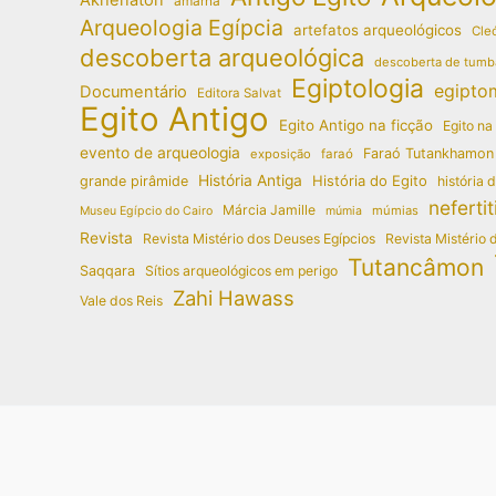
amarna
Arqueologia Egípcia
artefatos arqueológicos
Cleó
descoberta arqueológica
descoberta de tumb
Egiptologia
egipto
Documentário
Editora Salvat
Egito Antigo
Egito Antigo na ficção
Egito na
evento de arqueologia
Faraó Tutankhamon
exposição
faraó
História Antiga
História do Egito
grande pirâmide
história 
nefertit
Márcia Jamille
múmias
Museu Egípcio do Cairo
múmia
Revista
Revista Mistério dos Deuses Egípcios
Revista Mistério 
Tutancâmon
Saqqara
Sítios arqueológicos em perigo
Zahi Hawass
Vale dos Reis