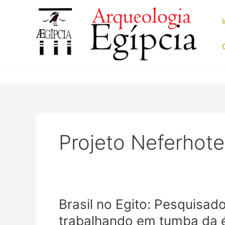
Ir
para
o
conteúdo
Projeto Neferhot
Brasil no Egito: Pesquisa
trabalhando em tumba da 