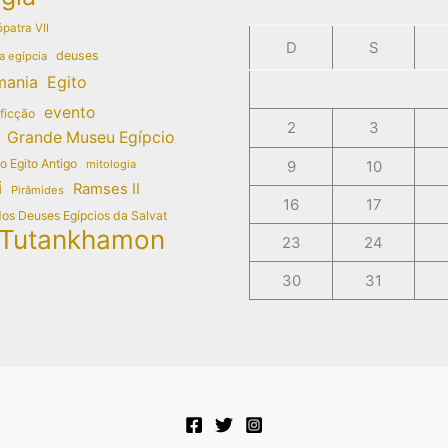
patra VII
D
S
deuses
a egípcia
mania
Egito
evento
 ficção
2
3
Grande Museu Egípcio
do Egito Antigo
mitologia
9
10
i
Ramses II
Pirâmides
16
17
dos Deuses Egípcios da Salvat
Tutankhamon
23
24
30
31