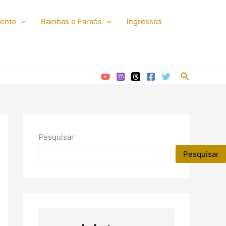
mento
Rainhas e Faraós
Ingressos
Pesquisar
Pesquisar
Pesquisar