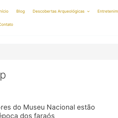
Início
Blog
Descobertas Arqueológicas
Entreteni
Contato
ep
dores do Museu Nacional estão
época dos faraós