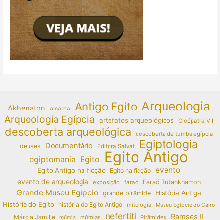
Arqueologia
Antigo Egito
Akhenaton
amarna
Arqueologia Egípcia
artefatos arqueológicos
Cleópatra VII
descoberta arqueológica
descoberta de tumba egípcia
Egiptologia
Documentário
deuses
Editora Salvat
Egito Antigo
egiptomania
Egito
evento
Egito Antigo na ficção
Egito na ficção
evento de arqueologia
Faraó Tutankhamon
exposição
faraó
Grande Museu Egípcio
História Antiga
grande pirâmide
História do Egito
história do Egito Antigo
mitologia
Museu Egípcio do Cairo
nefertiti
Ramses II
Márcia Jamille
múmias
Pirâmides
múmia