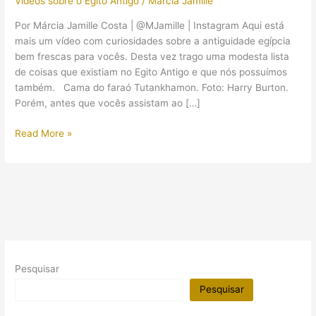
Vídeos sobre o Egito Antigo
/
Márcia Jamille
Por Márcia Jamille Costa | @MJamille | Instagram Aqui está
mais um vídeo com curiosidades sobre a antiguidade egípcia
bem frescas para vocês. Desta vez trago uma modesta lista
de coisas que existiam no Egito Antigo e que nós possuímos
também. Cama do faraó Tutankhamon. Foto: Harry Burton.
Porém, antes que vocês assistam ao […]
Curiosidades:
Read More »
7
coisas
que
existiam
no
Egito
Antigo
e
Pesquisar
que
também
Pesquisar
usamos