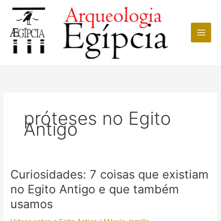
Ir
para
o
conteúdo
próteses no Egito
Antigo
Curiosidades: 7 coisas que existiam
no Egito Antigo e que também
usamos