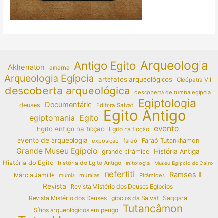
Arqueologia
Antigo Egito
Akhenaton
amarna
Arqueologia Egípcia
artefatos arqueológicos
Cleópatra VII
descoberta arqueológica
descoberta de tumba egípcia
Egiptologia
Documentário
deuses
Editora Salvat
Egito Antigo
egiptomania
Egito
evento
Egito Antigo na ficção
Egito na ficção
evento de arqueologia
Faraó Tutankhamon
exposição
faraó
Grande Museu Egípcio
História Antiga
grande pirâmide
História do Egito
história do Egito Antigo
mitologia
Museu Egípcio do Cairo
nefertiti
Ramses II
Márcia Jamille
múmias
Pirâmides
múmia
Revista
Revista Mistério dos Deuses Egípcios
Revista Mistério dos Deuses Egípcios da Salvat
Saqqara
Tutancâmon
Sítios arqueológicos em perigo