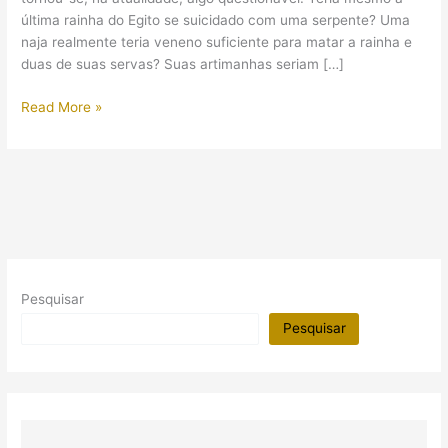
última rainha do Egito se suicidado com uma serpente? Uma
naja realmente teria veneno suficiente para matar a rainha e
duas de suas servas? Suas artimanhas seriam […]
Cleópatra,
Read More »
a
última
rainha
do
Egito
Pesquisar
Pesquisar