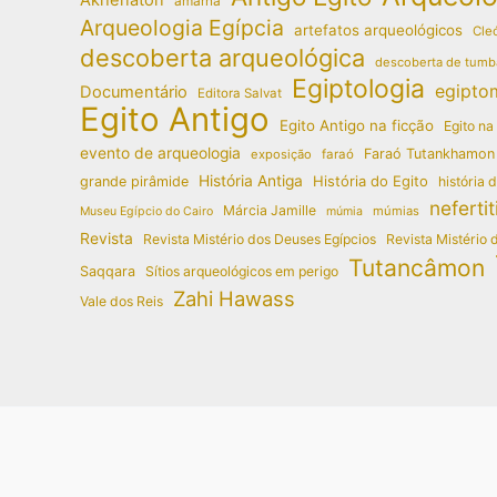
amarna
Arqueologia Egípcia
artefatos arqueológicos
Cleó
descoberta arqueológica
descoberta de tumb
Egiptologia
egipto
Documentário
Editora Salvat
Egito Antigo
Egito Antigo na ficção
Egito na
evento de arqueologia
Faraó Tutankhamon
exposição
faraó
História Antiga
História do Egito
grande pirâmide
história 
nefertit
Márcia Jamille
múmias
Museu Egípcio do Cairo
múmia
Revista
Revista Mistério dos Deuses Egípcios
Revista Mistério 
Tutancâmon
Saqqara
Sítios arqueológicos em perigo
Zahi Hawass
Vale dos Reis