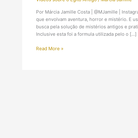
Por Márcia Jamille Costa | @MJamille | Instag
que envolvam aventura, horror e mistério. E 
busca pela solução de mistérios antigos e pra
Inclusive esta foi a formula utilizada pelo o […]
A
Read More »
Arqueologia
por
trás
de
“Tomb
Raider:
A
Origem”