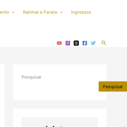
mento
Rainhas e Faraós
Ingressos
Pesquisar
Pesquisar
Pesquisar