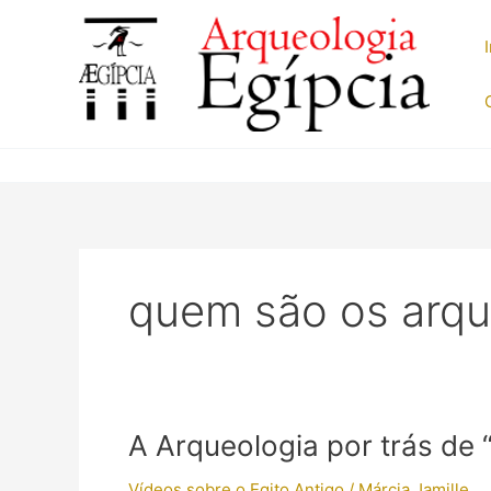
Ir
para
o
conteúdo
quem são os arq
A Arqueologia por trás de
Vídeos sobre o Egito Antigo
/
Márcia Jamille