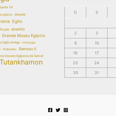
patra VII
D
S
deuses
a egípcia
mania
Egito
evento
 ficção
2
3
Grande Museu Egípcio
do Egito Antigo
mitologia
9
10
i
Ramses II
Pirâmides
16
17
dos Deuses Egípcios da Salvat
Tutankhamon
23
24
30
31