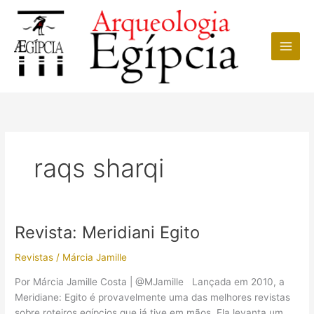
Ir
para
o
conteúdo
raqs sharqi
Revista: Meridiani Egito
Revistas
/
Márcia Jamille
Por Márcia Jamille Costa | @MJamille Lançada em 2010, a
Meridiane: Egito é provavelmente uma das melhores revistas
sobre roteiros egípcios que já tive em mãos. Ela levanta um