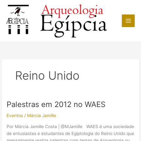
Ir
para
o
conteúdo
Reino Unido
Palestras em 2012 no WAES
Eventos
/
Márcia Jamille
Por Márcia Jamille Costa | @MJamille WAES é uma sociedade
de entusiastas e estudantes de Egiptologia do Reino Unido que
mensalmente realiza palestras com temas de Arqueologia ou