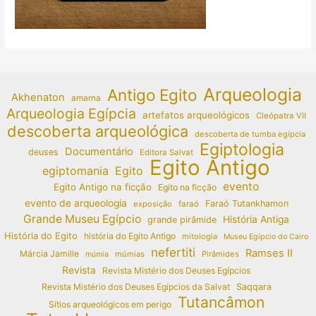
Arqueologia
Antigo Egito
Akhenaton
amarna
Arqueologia Egípcia
artefatos arqueológicos
Cleópatra VII
descoberta arqueológica
descoberta de tumba egípcia
Egiptologia
Documentário
deuses
Editora Salvat
Egito Antigo
egiptomania
Egito
evento
Egito Antigo na ficção
Egito na ficção
evento de arqueologia
Faraó Tutankhamon
exposição
faraó
Grande Museu Egípcio
História Antiga
grande pirâmide
História do Egito
história do Egito Antigo
mitologia
Museu Egípcio do Cairo
nefertiti
Ramses II
Márcia Jamille
múmias
Pirâmides
múmia
Revista
Revista Mistério dos Deuses Egípcios
Revista Mistério dos Deuses Egípcios da Salvat
Saqqara
Tutancâmon
Sítios arqueológicos em perigo