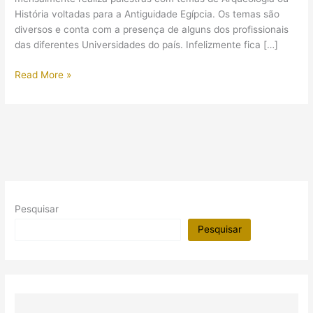
História voltadas para a Antiguidade Egípcia. Os temas são
diversos e conta com a presença de alguns dos profissionais
das diferentes Universidades do país. Infelizmente fica […]
Palestras
Read More »
em
2012
no
WAES
Pesquisar
Pesquisar