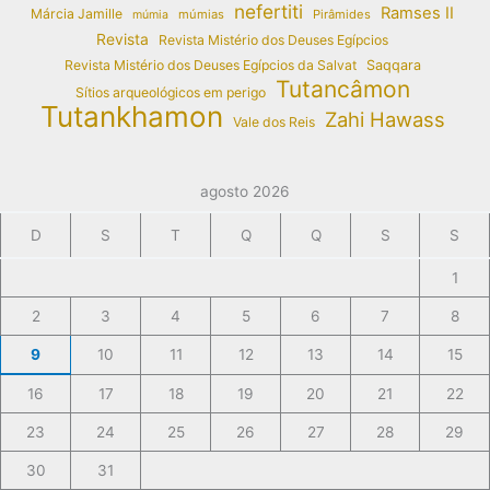
nefertiti
Ramses II
Márcia Jamille
múmias
Pirâmides
múmia
Revista
Revista Mistério dos Deuses Egípcios
Revista Mistério dos Deuses Egípcios da Salvat
Saqqara
Tutancâmon
Sítios arqueológicos em perigo
Tutankhamon
Zahi Hawass
Vale dos Reis
agosto 2026
D
S
T
Q
Q
S
S
1
2
3
4
5
6
7
8
9
10
11
12
13
14
15
16
17
18
19
20
21
22
23
24
25
26
27
28
29
30
31