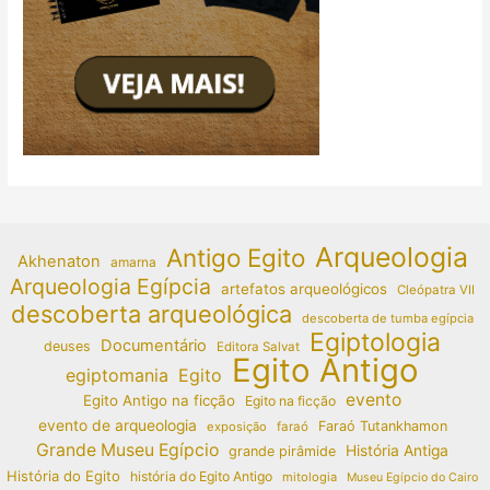
Arqueologia
Antigo Egito
Akhenaton
amarna
Arqueologia Egípcia
artefatos arqueológicos
Cleópatra VII
descoberta arqueológica
descoberta de tumba egípcia
Egiptologia
Documentário
deuses
Editora Salvat
Egito Antigo
egiptomania
Egito
evento
Egito Antigo na ficção
Egito na ficção
evento de arqueologia
Faraó Tutankhamon
exposição
faraó
Grande Museu Egípcio
História Antiga
grande pirâmide
História do Egito
história do Egito Antigo
mitologia
Museu Egípcio do Cairo