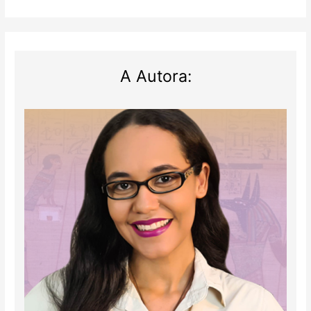
de
1932
A Autora: