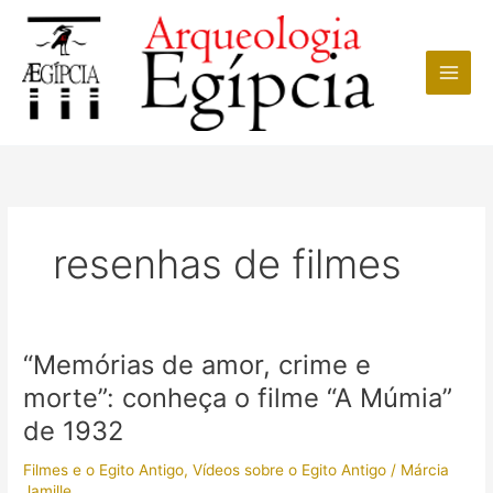
Ir
para
o
conteúdo
resenhas de filmes
“Memórias de amor, crime e
morte”: conheça o filme “A Múmia”
de 1932
Filmes e o Egito Antigo
,
Vídeos sobre o Egito Antigo
/
Márcia
Jamille