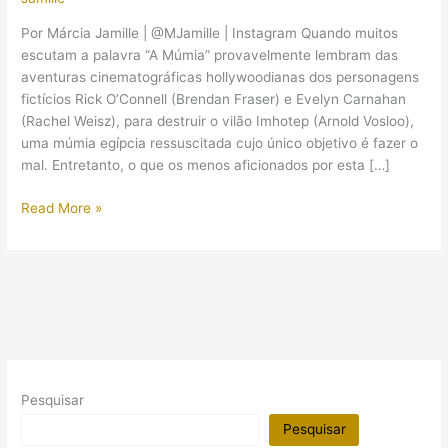
Por Márcia Jamille | @MJamille | Instagram Quando muitos
escutam a palavra “A Múmia” provavelmente lembram das
aventuras cinematográficas hollywoodianas dos personagens
fictícios Rick O’Connell (Brendan Fraser) e Evelyn Carnahan
(Rachel Weisz), para destruir o vilão Imhotep (Arnold Vosloo),
uma múmia egípcia ressuscitada cujo único objetivo é fazer o
mal. Entretanto, o que os menos aficionados por esta […]
“Memórias
Read More »
de
amor,
crime
e
morte”:
conheça
o
filme
Pesquisar
“A
Múmia”
Pesquisar