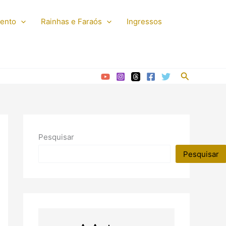
mento
Rainhas e Faraós
Ingressos
Pesquisar
Pesquisar
Pesquisar