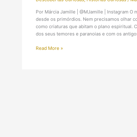
Por Márcia Jamille | @MJamille | Instagram O
desde os primórdios. Nem precisamos olhar co
como criaturas que abitam o plano espiritual. 
dos seus temores e paranoias e com os antigo
Os
Read More »
egípcios
antigos
acreditavam
em
demônios?