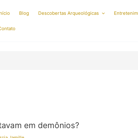
Início
Blog
Descobertas Arqueológicas
Entreteni
Contato
ditavam em demônios?
cia Jamille