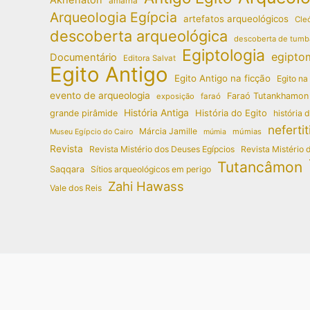
amarna
Arqueologia Egípcia
artefatos arqueológicos
Cleó
descoberta arqueológica
descoberta de tumb
Egiptologia
egipto
Documentário
Editora Salvat
Egito Antigo
Egito Antigo na ficção
Egito na
evento de arqueologia
Faraó Tutankhamon
exposição
faraó
História Antiga
História do Egito
grande pirâmide
história 
nefertit
Márcia Jamille
múmias
Museu Egípcio do Cairo
múmia
Revista
Revista Mistério dos Deuses Egípcios
Revista Mistério 
Tutancâmon
Saqqara
Sítios arqueológicos em perigo
Zahi Hawass
Vale dos Reis