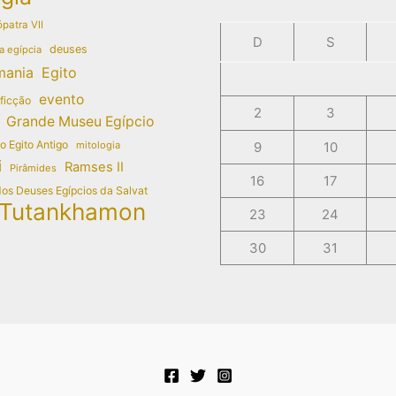
patra VII
D
S
deuses
a egípcia
mania
Egito
evento
 ficção
2
3
Grande Museu Egípcio
do Egito Antigo
mitologia
9
10
i
Ramses II
Pirâmides
16
17
dos Deuses Egípcios da Salvat
Tutankhamon
23
24
30
31