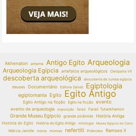
Arqueologia
Antigo Egito
Akhenaton
amarna
Arqueologia Egípcia
artefatos arqueológicos
Cleópatra VII
descoberta arqueológica
descoberta de tumba egípcia
Egiptologia
Documentário
deuses
Editora Salvat
Egito Antigo
egiptomania
Egito
evento
Egito Antigo na ficção
Egito na ficção
evento de arqueologia
Faraó Tutankhamon
exposição
faraó
Grande Museu Egípcio
História Antiga
grande pirâmide
História do Egito
história do Egito Antigo
mitologia
Museu Egípcio do Cairo
nefertiti
Ramses II
Márcia Jamille
múmias
Pirâmides
múmia