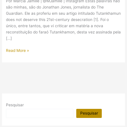
Por Márcia Jamille | @MJamille | Instagram Estas palavras não
são minhas, são do Jonathan Jones, jornalista do The
Guardian. Ele as proferiu em seu artigo intitulado Tutankhamun
does not deserve this 21st-century desecration [1]. Foi o
único, entre tantos, que vi criticar em matéria a nova
reconstituição do faraó Tutankhamon, desta vez assinada pela
[…]
“Tutankhamon
Read More »
não
merece
esta
profanação
do
século
21”
Pesquisar
Pesquisar