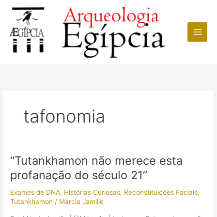
Ir
para
o
conteúdo
tafonomia
“Tutankhamon não merece esta
profanação do século 21”
Exames de DNA
,
Histórias Curiosas
,
Reconstituições Faciais
,
Tutankhamon
/
Márcia Jamille