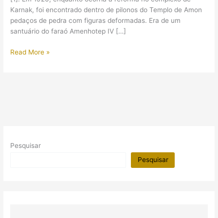
Karnak, foi encontrado dentro de pilonos do Templo de Amon
pedaços de pedra com figuras deformadas. Era de um
santuário do faraó Amenhotep IV […]
A
Read More »
análise
dos
talatats
de
Akhenaton
Pesquisar
Pesquisar