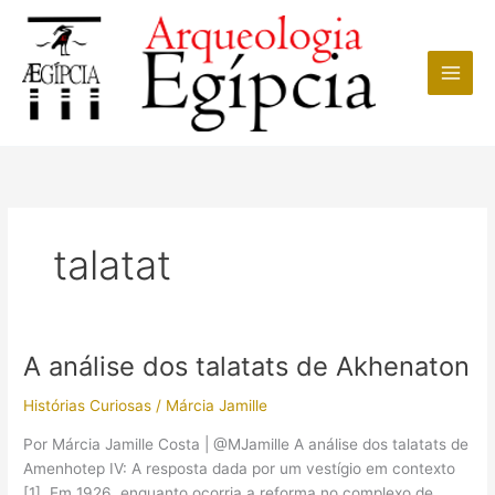
Ir
para
o
conteúdo
talatat
A análise dos talatats de Akhenaton
Histórias Curiosas
/
Márcia Jamille
Por Márcia Jamille Costa | @MJamille A análise dos talatats de
Amenhotep IV: A resposta dada por um vestígio em contexto
[1]. Em 1926, enquanto ocorria a reforma no complexo de