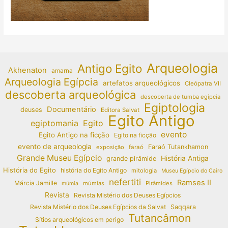
Arqueologia
Antigo Egito
Akhenaton
amarna
Arqueologia Egípcia
artefatos arqueológicos
Cleópatra VII
descoberta arqueológica
descoberta de tumba egípcia
Egiptologia
Documentário
deuses
Editora Salvat
Egito Antigo
egiptomania
Egito
evento
Egito Antigo na ficção
Egito na ficção
evento de arqueologia
Faraó Tutankhamon
exposição
faraó
Grande Museu Egípcio
História Antiga
grande pirâmide
História do Egito
história do Egito Antigo
mitologia
Museu Egípcio do Cairo
nefertiti
Ramses II
Márcia Jamille
múmias
Pirâmides
múmia
Revista
Revista Mistério dos Deuses Egípcios
Revista Mistério dos Deuses Egípcios da Salvat
Saqqara
Tutancâmon
Sítios arqueológicos em perigo