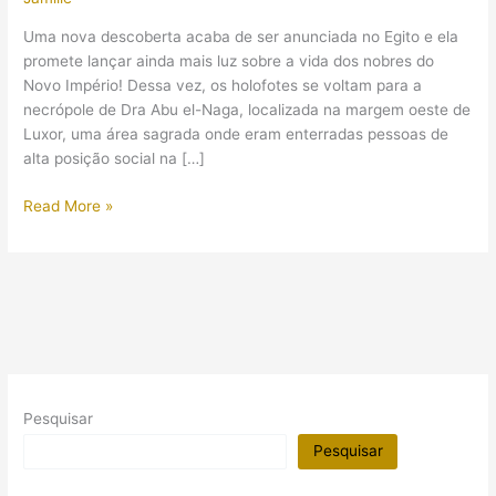
Uma nova descoberta acaba de ser anunciada no Egito e ela
promete lançar ainda mais luz sobre a vida dos nobres do
Novo Império! Dessa vez, os holofotes se voltam para a
necrópole de Dra Abu el-Naga, localizada na margem oeste de
Luxor, uma área sagrada onde eram enterradas pessoas de
alta posição social na […]
Arqueólogos
Read More »
egípcios
acabaram
de
anunciar
a
descoberta
de
três
Pesquisar
tumbas
de
Pesquisar
nobres