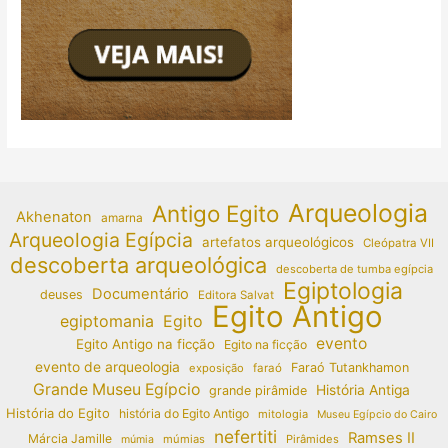
Arqueologia
Antigo Egito
Akhenaton
amarna
Arqueologia Egípcia
artefatos arqueológicos
Cleópatra VII
descoberta arqueológica
descoberta de tumba egípcia
Egiptologia
Documentário
deuses
Editora Salvat
Egito Antigo
egiptomania
Egito
evento
Egito Antigo na ficção
Egito na ficção
evento de arqueologia
Faraó Tutankhamon
exposição
faraó
Grande Museu Egípcio
História Antiga
grande pirâmide
História do Egito
história do Egito Antigo
mitologia
Museu Egípcio do Cairo
nefertiti
Ramses II
Márcia Jamille
múmias
Pirâmides
múmia