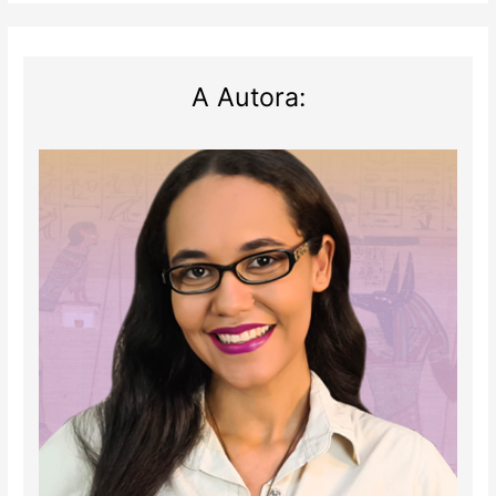
do
Novo
Império!
A Autora: