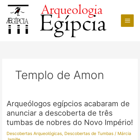
Ir
para
o
conteúdo
Templo de Amon
Arqueólogos egípcios acabaram de
anunciar a descoberta de três
tumbas de nobres do Novo Império!
Descobertas Arqueológicas
,
Descobertas de Tumbas
/
Márcia
Jamille