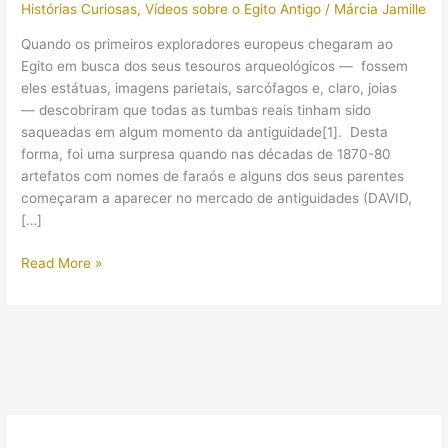
Histórias Curiosas
,
Vídeos sobre o Egito Antigo
/
Márcia Jamille
Quando os primeiros exploradores europeus chegaram ao
Egito em busca dos seus tesouros arqueológicos — fossem
eles estátuas, imagens parietais, sarcófagos e, claro, joias
— descobriram que todas as tumbas reais tinham sido
saqueadas em algum momento da antiguidade[1]. Desta
forma, foi uma surpresa quando nas décadas de 1870-80
artefatos com nomes de faraós e alguns dos seus parentes
começaram a aparecer no mercado de antiguidades (DAVID,
[…]
O
Read More »
surpreendente
esconderijo
de
múmias
de
faraós
encontrado
no