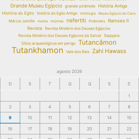
Grande Museu Egípcio
História Antiga
grande pirâmide
História do Egito
história do Egito Antigo
mitologia
Museu Egípcio do Cairo
nefertiti
Ramses II
Márcia Jamille
múmias
Pirâmides
múmia
Revista
Revista Mistério dos Deuses Egípcios
Revista Mistério dos Deuses Egípcios da Salvat
Saqqara
Tutancâmon
Sítios arqueológicos em perigo
Tutankhamon
Zahi Hawass
Vale dos Reis
agosto 2026
D
S
T
Q
Q
S
S
1
2
3
4
5
6
7
8
9
10
11
12
13
14
15
16
17
18
19
20
21
22