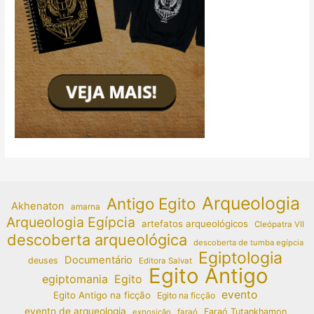
Arqueologia
Antigo Egito
Akhenaton
amarna
Arqueologia Egípcia
artefatos arqueológicos
Cleópatra VII
descoberta arqueológica
descoberta de tumba egípcia
Egiptologia
Documentário
deuses
Editora Salvat
Egito Antigo
egiptomania
Egito
evento
Egito Antigo na ficção
Egito na ficção
evento de arqueologia
Faraó Tutankhamon
exposição
faraó