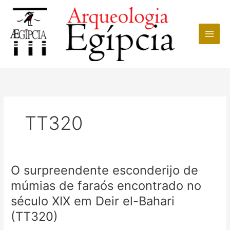
Ir
para
o
conteúdo
TT320
O surpreendente esconderijo de
múmias de faraós encontrado no
século XIX em Deir el-Bahari
(TT320)