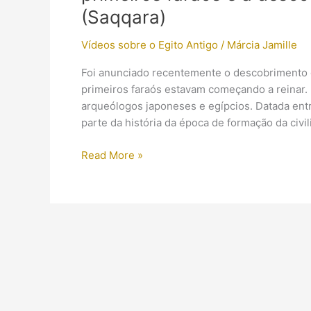
(Saqqara)
Vídeos sobre o Egito Antigo
/
Márcia Jamille
Foi anunciado recentemente o descobrimento 
primeiros faraós estavam começando a reinar.
arqueólogos japoneses e egípcios. Datada entr
parte da história da época de formação da civil
Vídeo:
Read More »
Novas
informações
sobre
a
tumba
da
época
dos
primeiros