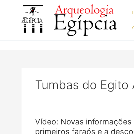
Ir
para
o
conteúdo
Tumbas do Egito 
Vídeo: Novas informações
primeiros faraós e a desco