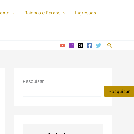
mento
Rainhas e Faraós
Ingressos
Pesquisar
Pesquisar
Pesquisar