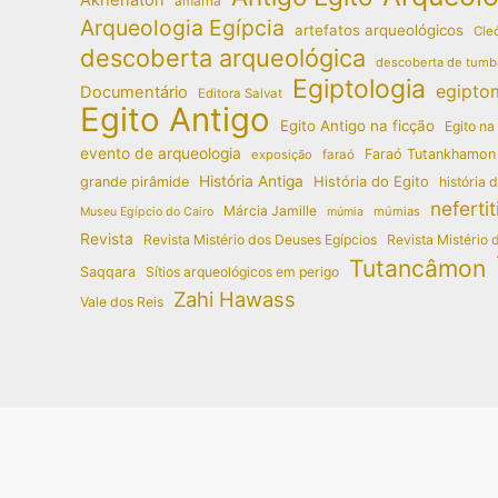
amarna
Arqueologia Egípcia
artefatos arqueológicos
Cleó
descoberta arqueológica
descoberta de tumb
Egiptologia
egipto
Documentário
Editora Salvat
Egito Antigo
Egito Antigo na ficção
Egito na
evento de arqueologia
Faraó Tutankhamon
exposição
faraó
História Antiga
História do Egito
grande pirâmide
história 
nefertit
Márcia Jamille
múmias
Museu Egípcio do Cairo
múmia
Revista
Revista Mistério dos Deuses Egípcios
Revista Mistério 
Tutancâmon
Saqqara
Sítios arqueológicos em perigo
Zahi Hawass
Vale dos Reis