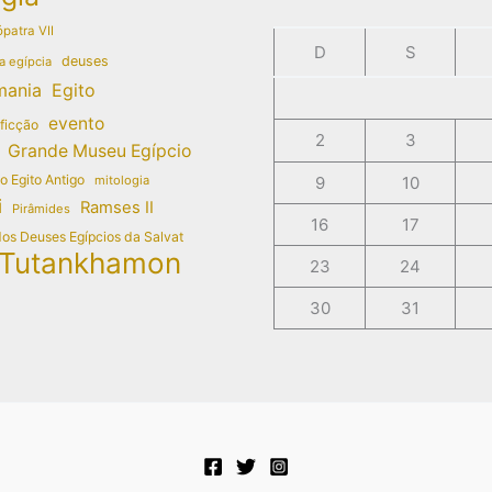
patra VII
D
S
deuses
a egípcia
mania
Egito
evento
 ficção
2
3
Grande Museu Egípcio
do Egito Antigo
mitologia
9
10
i
Ramses II
Pirâmides
16
17
dos Deuses Egípcios da Salvat
Tutankhamon
23
24
30
31