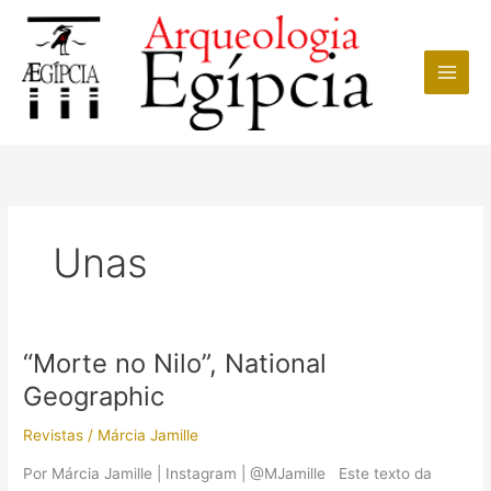
Ir
para
o
conteúdo
Unas
“Morte no Nilo”, National
Geographic
Revistas
/
Márcia Jamille
Por Márcia Jamille | Instagram | @MJamille Este texto da