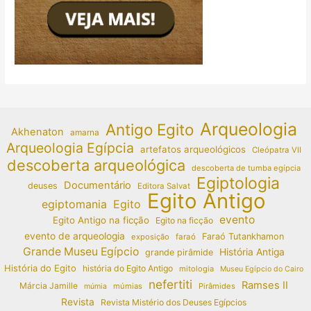
Arqueologia
Antigo Egito
Akhenaton
amarna
Arqueologia Egípcia
artefatos arqueológicos
Cleópatra VII
descoberta arqueológica
descoberta de tumba egípcia
Egiptologia
Documentário
deuses
Editora Salvat
Egito Antigo
egiptomania
Egito
evento
Egito Antigo na ficção
Egito na ficção
evento de arqueologia
Faraó Tutankhamon
exposição
faraó
Grande Museu Egípcio
História Antiga
grande pirâmide
História do Egito
história do Egito Antigo
mitologia
Museu Egípcio do Cairo
nefertiti
Ramses II
Márcia Jamille
múmias
Pirâmides
múmia
Revista
Revista Mistério dos Deuses Egípcios