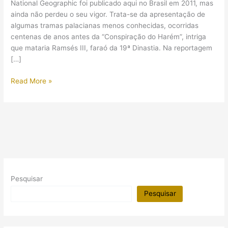
National Geographic foi publicado aqui no Brasil em 2011, mas
ainda não perdeu o seu vigor. Trata-se da apresentação de
algumas tramas palacianas menos conhecidas, ocorridas
centenas de anos antes da “Conspiração do Harém”, intriga
que mataria Ramsés III, faraó da 19ª Dinastia. Na reportagem
[…]
“Morte
Read More »
no
Nilo”,
National
Geographic
Pesquisar
Pesquisar