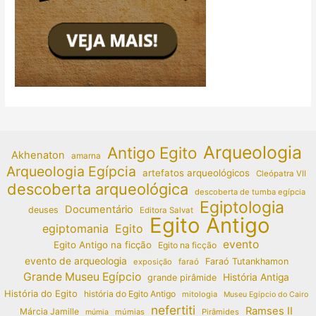
Arqueologia
Antigo Egito
Akhenaton
amarna
Arqueologia Egípcia
artefatos arqueológicos
Cleópatra VII
descoberta arqueológica
descoberta de tumba egípcia
Egiptologia
Documentário
deuses
Editora Salvat
Egito Antigo
egiptomania
Egito
evento
Egito Antigo na ficção
Egito na ficção
evento de arqueologia
Faraó Tutankhamon
exposição
faraó
Grande Museu Egípcio
História Antiga
grande pirâmide
História do Egito
história do Egito Antigo
mitologia
Museu Egípcio do Cairo
nefertiti
Ramses II
Márcia Jamille
múmias
Pirâmides
múmia