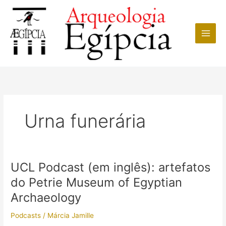
Ir
para
o
conteúdo
Urna funerária
UCL Podcast (em inglês): artefatos
do Petrie Museum of Egyptian
Archaeology
Podcasts
/
Márcia Jamille