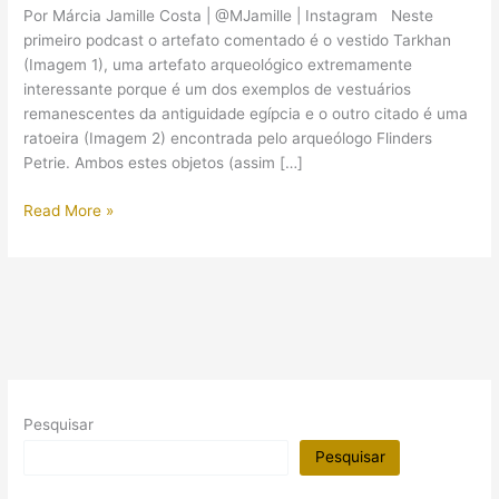
Por Márcia Jamille Costa | @MJamille | Instagram Neste
primeiro podcast o artefato comentado é o vestido Tarkhan
(Imagem 1), uma artefato arqueológico extremamente
interessante porque é um dos exemplos de vestuários
remanescentes da antiguidade egípcia e o outro citado é uma
ratoeira (Imagem 2) encontrada pelo arqueólogo Flinders
Petrie. Ambos estes objetos (assim […]
UCL
Read More »
Podcast
(em
inglês):
artefatos
do
Petrie
Museum
of
Pesquisar
Egyptian
Archaeology
Pesquisar