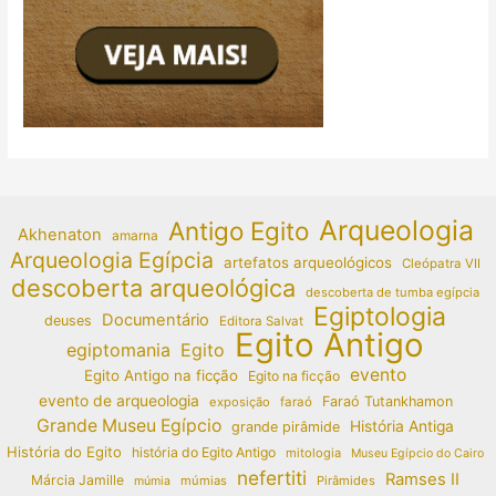
Arqueologia
Antigo Egito
Akhenaton
amarna
Arqueologia Egípcia
artefatos arqueológicos
Cleópatra VII
descoberta arqueológica
descoberta de tumba egípcia
Egiptologia
Documentário
deuses
Editora Salvat
Egito Antigo
egiptomania
Egito
evento
Egito Antigo na ficção
Egito na ficção
evento de arqueologia
Faraó Tutankhamon
exposição
faraó
Grande Museu Egípcio
História Antiga
grande pirâmide
História do Egito
história do Egito Antigo
mitologia
Museu Egípcio do Cairo
nefertiti
Ramses II
Márcia Jamille
múmias
Pirâmides
múmia