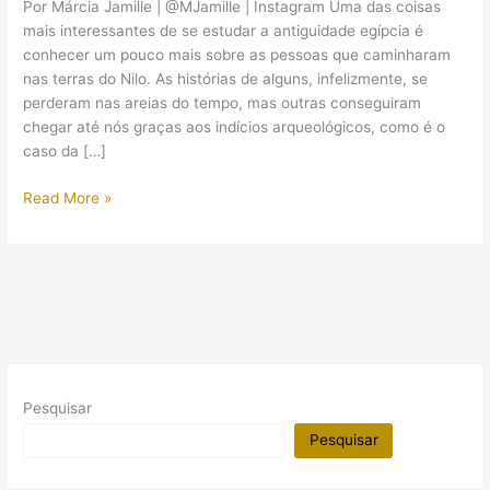
Por Márcia Jamille | @MJamille | Instagram Uma das coisas
mais interessantes de se estudar a antiguidade egípcia é
conhecer um pouco mais sobre as pessoas que caminharam
nas terras do Nilo. As histórias de alguns, infelizmente, se
perderam nas areias do tempo, mas outras conseguiram
chegar até nós graças aos indícios arqueológicos, como é o
caso da […]
Briga
Read More »
feia
entre
vizinhos:
um
“Casos
de
Família”
do
Pesquisar
Egito
Antigo
Pesquisar