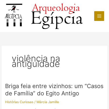
Ir
para
o
conteúdo
violência na
antiguidade
Briga feia entre vizinhos: um “Casos
de Família” do Egito Antigo
Histórias Curiosas
/
Márcia Jamille