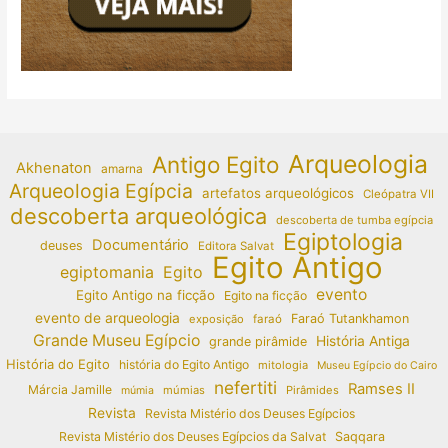
Arqueologia
Antigo Egito
Akhenaton
amarna
Arqueologia Egípcia
artefatos arqueológicos
Cleópatra VII
descoberta arqueológica
descoberta de tumba egípcia
Egiptologia
Documentário
deuses
Editora Salvat
Egito Antigo
egiptomania
Egito
evento
Egito Antigo na ficção
Egito na ficção
evento de arqueologia
Faraó Tutankhamon
exposição
faraó
Grande Museu Egípcio
História Antiga
grande pirâmide
História do Egito
história do Egito Antigo
mitologia
Museu Egípcio do Cairo
nefertiti
Ramses II
Márcia Jamille
múmias
Pirâmides
múmia
Revista
Revista Mistério dos Deuses Egípcios
Revista Mistério dos Deuses Egípcios da Salvat
Saqqara