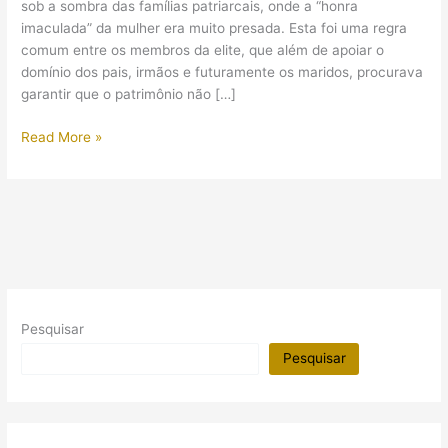
sob a sombra das famílias patriarcais, onde a “honra
imaculada” da mulher era muito presada. Esta foi uma regra
comum entre os membros da elite, que além de apoiar o
domínio dos pais, irmãos e futuramente os maridos, procurava
garantir que o patrimônio não […]
Casamento
Read More »
e
virgindade
no
Antigo
Egito
Pesquisar
Pesquisar