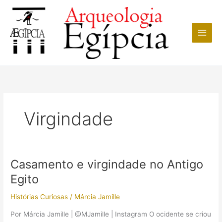
Ir
para
o
conteúdo
Virgindade
Casamento e virgindade no Antigo
Egito
Histórias Curiosas
/
Márcia Jamille
Por Márcia Jamille | @MJamille | Instagram O ocidente se criou