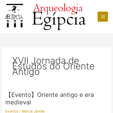
Ir
para
o
conteúdo
XVII Jornada de
Estudos do Oriente
Antigo
【Evento】Oriente antigo e era
medieval
Eventos
/
Márcia Jamille