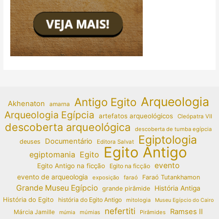
Arqueologia
Antigo Egito
Akhenaton
amarna
Arqueologia Egípcia
artefatos arqueológicos
Cleópatra VII
descoberta arqueológica
descoberta de tumba egípcia
Egiptologia
Documentário
deuses
Editora Salvat
Egito Antigo
egiptomania
Egito
evento
Egito Antigo na ficção
Egito na ficção
evento de arqueologia
Faraó Tutankhamon
exposição
faraó
Grande Museu Egípcio
História Antiga
grande pirâmide
História do Egito
história do Egito Antigo
mitologia
Museu Egípcio do Cairo
nefertiti
Ramses II
Márcia Jamille
múmias
Pirâmides
múmia