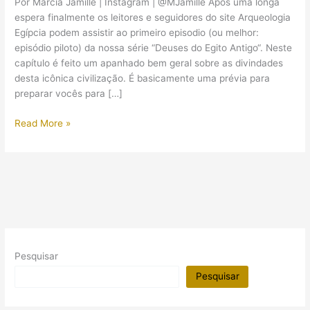
Por Márcia Jamille | Instagram | @MJamille Após uma longa
espera finalmente os leitores e seguidores do site Arqueologia
Egípcia podem assistir ao primeiro episodio (ou melhor:
episódio piloto) da nossa série “Deuses do Egito Antigo“. Neste
capítulo é feito um apanhado bem geral sobre as divindades
desta icônica civilização. É basicamente uma prévia para
preparar vocês para […]
Os
Read More »
deuses
do
Egito
Antigo:
o
que
você
precisa
Pesquisar
saber!
Pesquisar