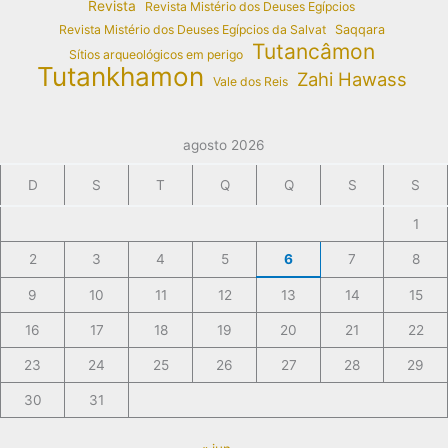
Revista
Revista Mistério dos Deuses Egípcios
Revista Mistério dos Deuses Egípcios da Salvat
Saqqara
Tutancâmon
Sítios arqueológicos em perigo
Tutankhamon
Zahi Hawass
Vale dos Reis
agosto 2026
D
S
T
Q
Q
S
S
1
2
3
4
5
6
7
8
9
10
11
12
13
14
15
16
17
18
19
20
21
22
23
24
25
26
27
28
29
30
31