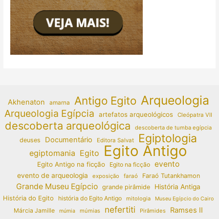
Arqueologia
Antigo Egito
Akhenaton
amarna
Arqueologia Egípcia
artefatos arqueológicos
Cleópatra VII
descoberta arqueológica
descoberta de tumba egípcia
Egiptologia
Documentário
deuses
Editora Salvat
Egito Antigo
egiptomania
Egito
evento
Egito Antigo na ficção
Egito na ficção
evento de arqueologia
Faraó Tutankhamon
exposição
faraó
Grande Museu Egípcio
História Antiga
grande pirâmide
História do Egito
história do Egito Antigo
mitologia
Museu Egípcio do Cairo
nefertiti
Ramses II
Márcia Jamille
múmias
Pirâmides
múmia