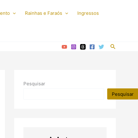
mento
Rainhas e Faraós
Ingressos
Pesquisar
Pesquisar
Pesquisar