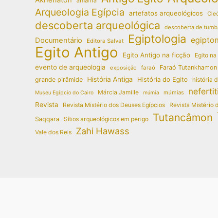
amarna
Arqueologia Egípcia
artefatos arqueológicos
Cleó
descoberta arqueológica
descoberta de tumb
Egiptologia
egipto
Documentário
Editora Salvat
Egito Antigo
Egito Antigo na ficção
Egito na
evento de arqueologia
Faraó Tutankhamon
exposição
faraó
História Antiga
História do Egito
grande pirâmide
história 
nefertit
Márcia Jamille
múmias
Museu Egípcio do Cairo
múmia
Revista
Revista Mistério dos Deuses Egípcios
Revista Mistério 
Tutancâmon
Saqqara
Sítios arqueológicos em perigo
Zahi Hawass
Vale dos Reis