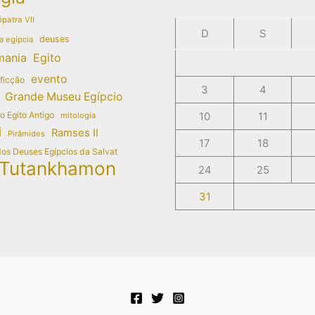
patra VII
D
S
deuses
a egípcia
mania
Egito
evento
 ficção
3
4
Grande Museu Egípcio
do Egito Antigo
10
11
mitologia
i
Ramses II
Pirâmides
17
18
dos Deuses Egípcios da Salvat
Tutankhamon
24
25
31