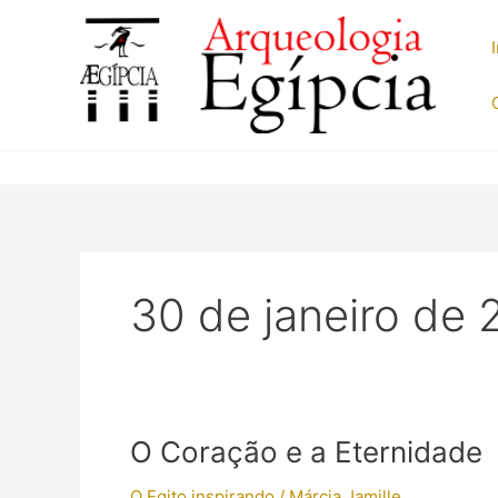
Ir
para
o
conteúdo
30 de janeiro de 
O Coração e a Eternidade
O Egito inspirando
/
Márcia Jamille