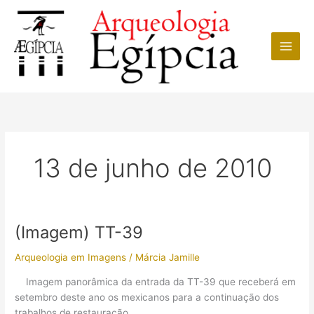
Ir
para
o
conteúdo
13 de junho de 2010
(Imagem) TT-39
Arqueologia em Imagens
/
Márcia Jamille
Imagem panorâmica da entrada da TT-39 que receberá em
setembro deste ano os mexicanos para a continuação dos
trabalhos de restauração.