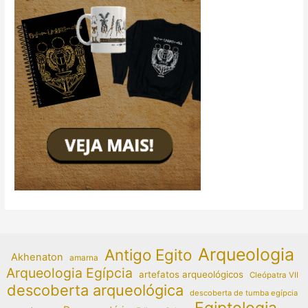
Arqueologia
Antigo Egito
Akhenaton
amarna
Arqueologia Egípcia
artefatos arqueológicos
Cleópatra VII
descoberta arqueológica
descoberta de tumba egípcia
Egiptologia