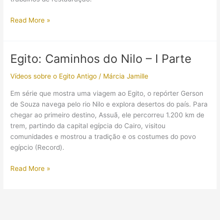
(Imagem)
Read More »
TT-
39
Egito: Caminhos do Nilo – I Parte
Vídeos sobre o Egito Antigo
/
Márcia Jamille
Em série que mostra uma viagem ao Egito, o repórter Gerson
de Souza navega pelo rio Nilo e explora desertos do país. Para
chegar ao primeiro destino, Assuã, ele percorreu 1.200 km de
trem, partindo da capital egípcia do Cairo, visitou
comunidades e mostrou a tradição e os costumes do povo
egípcio (Record).
Egito:
Read More »
Caminhos
do
Nilo
–