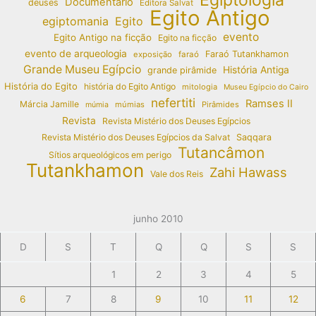
Documentário
deuses
Editora Salvat
Egito Antigo
egiptomania
Egito
evento
Egito Antigo na ficção
Egito na ficção
evento de arqueologia
Faraó Tutankhamon
exposição
faraó
Grande Museu Egípcio
História Antiga
grande pirâmide
História do Egito
história do Egito Antigo
mitologia
Museu Egípcio do Cairo
nefertiti
Ramses II
Márcia Jamille
múmias
Pirâmides
múmia
Revista
Revista Mistério dos Deuses Egípcios
Revista Mistério dos Deuses Egípcios da Salvat
Saqqara
Tutancâmon
Sítios arqueológicos em perigo
Tutankhamon
Zahi Hawass
Vale dos Reis
junho 2010
D
S
T
Q
Q
S
S
1
2
3
4
5
6
7
8
9
10
11
12