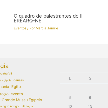
O quadro de palestrantes do II
EREARQ-NE
Eventos
/ Por
Márcia Jamille
gia
patra VII
D
S
deuses
a egípcia
mania
Egito
evento
 ficção
5
6
Grande Museu Egípcio
do Egito Antigo
12
13
mitologia