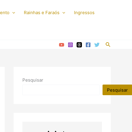
mento
Rainhas e Faraós
Ingressos
Pesquisar
Pesquisar
Pesquisar