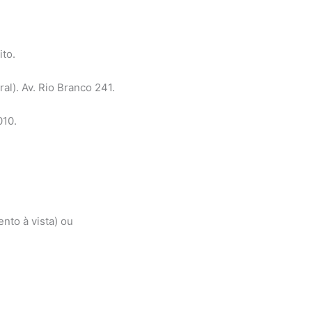
ito.
al). Av. Rio Branco 241.
010.
nto à vista) ou