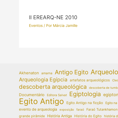
II EREARQ-NE 2010
Eventos
/ Por
Márcia Jamille
Arqueolo
Antigo Egito
Akhenaton
amarna
Arqueologia Egípcia
artefatos arqueológicos
Cleó
descoberta arqueológica
descoberta de tumb
Egiptologia
egipto
Documentário
Editora Salvat
Egito Antigo
Egito Antigo na ficção
Egito na
evento de arqueologia
Faraó Tutankhamon
exposição
faraó
História Antiga
História do Egito
grande pirâmide
história 