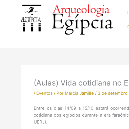
Ir
para
o
conteúdo
(Aulas) Vida cotidiana no E
/
Eventos
/ Por
Márcia Jamille
/
3 de setembro
Entre os dias 14/09 a 15/10 estará ocorrend
cotidiana dos egípcios durante a era faraôn
UERJ).