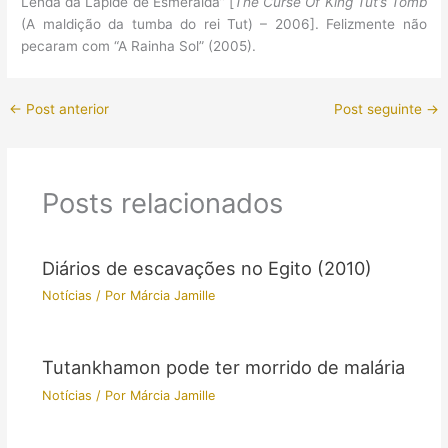
Lenda da Lapide de Esmeralda” [
The Curse Of King Tut’s Tomb
(A maldição da tumba do rei Tut) – 2006]. Felizmente não
pecaram com “A Rainha Sol” (2005).
←
Post anterior
Post seguinte
→
Posts relacionados
Diários de escavações no Egito (2010)
Notícias
/ Por
Márcia Jamille
Tutankhamon pode ter morrido de malária
Notícias
/ Por
Márcia Jamille