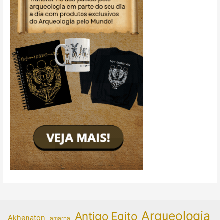
Arqueologia
Antigo Egito
Akhenaton
amarna