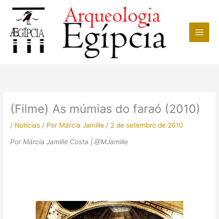
Ir
para
o
conteúdo
(Filme) As múmias do faraó (2010)
/
Notícias
/ Por
Márcia Jamille
/
2 de setembro de 2010
Por Márcia Jamille Costa | @MJamille