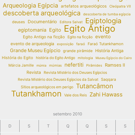
Arqueologia Egípcia
artefatos arqueológicos
Cleópatra VII
descoberta arqueológica
descoberta de tumba egípcia
Egiptologia
Documentário
deuses
Editora Salvat
Egito Antigo
egiptomania
Egito
evento
Egito Antigo na ficção
Egito na ficção
evento de arqueologia
Faraó Tutankhamon
exposição
faraó
Grande Museu Egípcio
História Antiga
grande pirâmide
História do Egito
história do Egito Antigo
mitologia
Museu Egípcio do Cairo
nefertiti
Ramses II
Márcia Jamille
múmias
Pirâmides
múmia
Revista
Revista Mistério dos Deuses Egípcios
Revista Mistério dos Deuses Egípcios da Salvat
Saqqara
Tutancâmon
Sítios arqueológicos em perigo
Tutankhamon
Zahi Hawass
Vale dos Reis
setembro 2010
D
S
T
Q
Q
S
S