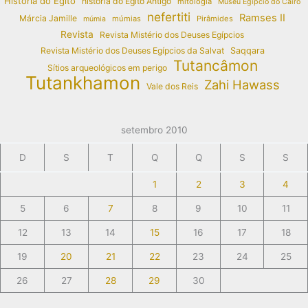
História do Egito
história do Egito Antigo
mitologia
Museu Egípcio do Cairo
nefertiti
Ramses II
Márcia Jamille
múmias
Pirâmides
múmia
Revista
Revista Mistério dos Deuses Egípcios
Revista Mistério dos Deuses Egípcios da Salvat
Saqqara
Tutancâmon
Sítios arqueológicos em perigo
Tutankhamon
Zahi Hawass
Vale dos Reis
setembro 2010
D
S
T
Q
Q
S
S
1
2
3
4
5
6
7
8
9
10
11
12
13
14
15
16
17
18
19
20
21
22
23
24
25
26
27
28
29
30