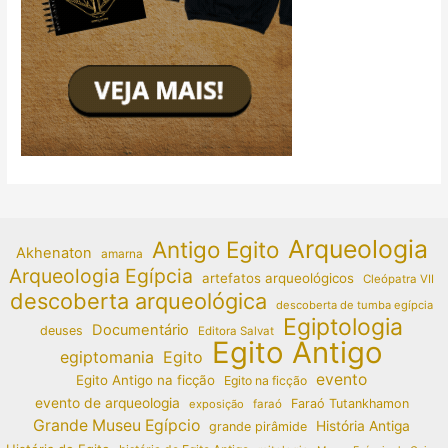
Arqueologia
Antigo Egito
Akhenaton
amarna
Arqueologia Egípcia
artefatos arqueológicos
Cleópatra VII
descoberta arqueológica
descoberta de tumba egípcia
Egiptologia
Documentário
deuses
Editora Salvat
Egito Antigo
egiptomania
Egito
evento
Egito Antigo na ficção
Egito na ficção
evento de arqueologia
Faraó Tutankhamon
exposição
faraó
Grande Museu Egípcio
História Antiga
grande pirâmide