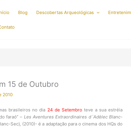
Início
Blog
Descobertas Arqueológicas
Entreteni
Contato
em 15 de Outubro
e 2010
mas brasileiros no dia
24 de Setembro
teve a sua estréia
do faraó” –
Les Aventures Extraordinaires d´Adèlec Blanc-
Blanc-Sec)
,
(2010)- é a adaptação para o cinema dos HQs do