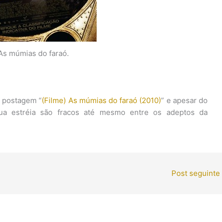
 As múmias do faraó.
a postagem “
(Filme) As múmias do faraó (2010)
” e apesar do
ua estréia são fracos até mesmo entre os adeptos da
Post seguinte