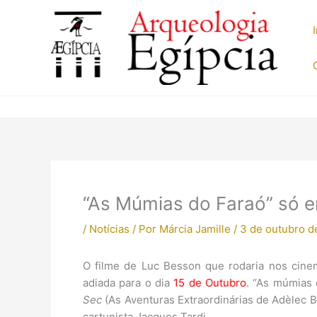
Ir
para
o
conteúdo
“As Múmias do Faraó” só 
/
Notícias
/ Por
Márcia Jamille
/
3 de outubro d
O filme de Luc Besson que rodaria nos cine
adiada para o dia
15 de Outubro
. “As múmias 
Sec
(As Aventuras Extraordinárias de Adèlec 
cartunista Jacques Tardi.