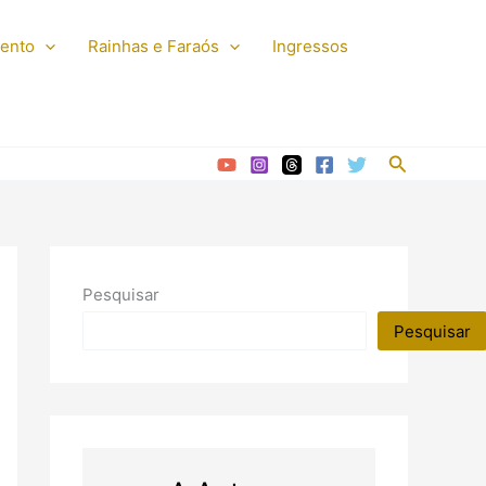
mento
Rainhas e Faraós
Ingressos
Pesquisar
Pesquisar
Pesquisar