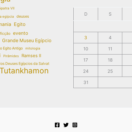
patra VII
D
S
deuses
a egípcia
mania
Egito
evento
 ficção
3
4
Grande Museu Egípcio
do Egito Antigo
10
11
mitologia
i
Ramses II
Pirâmides
17
18
dos Deuses Egípcios da Salvat
Tutankhamon
24
25
31