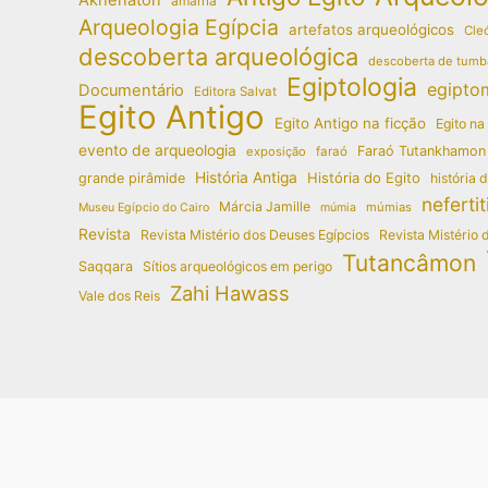
amarna
Arqueologia Egípcia
artefatos arqueológicos
Cleó
descoberta arqueológica
descoberta de tumb
Egiptologia
egipto
Documentário
Editora Salvat
Egito Antigo
Egito Antigo na ficção
Egito na
evento de arqueologia
Faraó Tutankhamon
exposição
faraó
História Antiga
História do Egito
grande pirâmide
história 
nefertit
Márcia Jamille
múmias
Museu Egípcio do Cairo
múmia
Revista
Revista Mistério dos Deuses Egípcios
Revista Mistério 
Tutancâmon
Saqqara
Sítios arqueológicos em perigo
Zahi Hawass
Vale dos Reis