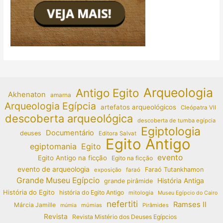
Arqueologia
Antigo Egito
Akhenaton
amarna
Arqueologia Egípcia
artefatos arqueológicos
Cleópatra VII
descoberta arqueológica
descoberta de tumba egípcia
Egiptologia
Documentário
deuses
Editora Salvat
Egito Antigo
egiptomania
Egito
evento
Egito Antigo na ficção
Egito na ficção
evento de arqueologia
Faraó Tutankhamon
exposição
faraó
Grande Museu Egípcio
História Antiga
grande pirâmide
História do Egito
história do Egito Antigo
mitologia
Museu Egípcio do Cairo
nefertiti
Ramses II
Márcia Jamille
múmias
Pirâmides
múmia
Revista
Revista Mistério dos Deuses Egípcios