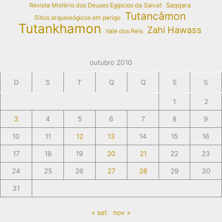
Revista Mistério dos Deuses Egípcios da Salvat
Saqqara
Tutancâmon
Sítios arqueológicos em perigo
Tutankhamon
Zahi Hawass
Vale dos Reis
outubro 2010
D
S
T
Q
Q
S
S
1
2
3
4
5
6
7
8
9
10
11
12
13
14
15
16
17
18
19
20
21
22
23
24
25
26
27
28
29
30
31
« set
nov »