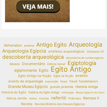
Arqueologia
Antigo Egito
Akhenaton
amarna
Arqueologia Egípcia
artefatos arqueológicos
Cleópatra VII
descoberta arqueológica
descoberta de tumba egípcia
Egiptologia
Documentário
deuses
Editora Salvat
Egito Antigo
egiptomania
Egito
evento
Egito Antigo na ficção
Egito na ficção
evento de arqueologia
Faraó Tutankhamon
exposição
faraó
Grande Museu Egípcio
História Antiga
grande pirâmide
História do Egito
história do Egito Antigo
mitologia
Museu Egípcio do Cairo
nefertiti
Ramses II
Márcia Jamille
múmias
Pirâmides
múmia
Revista
Revista Mistério dos Deuses Egípcios