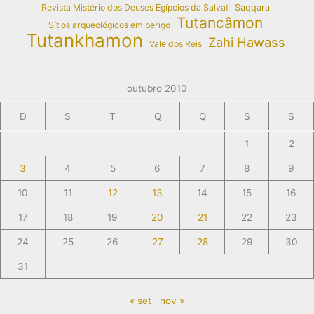
Revista Mistério dos Deuses Egípcios da Salvat
Saqqara
Tutancâmon
Sítios arqueológicos em perigo
Tutankhamon
Zahi Hawass
Vale dos Reis
outubro 2010
D
S
T
Q
Q
S
S
1
2
3
4
5
6
7
8
9
10
11
12
13
14
15
16
17
18
19
20
21
22
23
24
25
26
27
28
29
30
31
« set
nov »