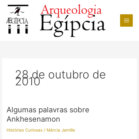
Ir
para
o
conteúdo
28 de outubro de
2010
Algumas palavras sobre
Ankhesenamon
Histórias Curiosas
/
Márcia Jamille