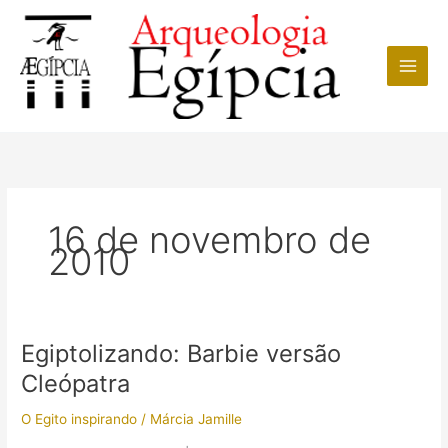
Ir
para
o
conteúdo
16 de novembro de
2010
Egiptolizando: Barbie versão
Cleópatra
O Egito inspirando
/
Márcia Jamille