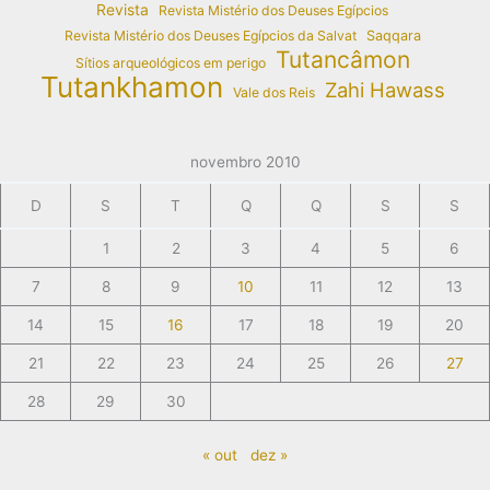
Revista
Revista Mistério dos Deuses Egípcios
Revista Mistério dos Deuses Egípcios da Salvat
Saqqara
Tutancâmon
Sítios arqueológicos em perigo
Tutankhamon
Zahi Hawass
Vale dos Reis
novembro 2010
D
S
T
Q
Q
S
S
1
2
3
4
5
6
7
8
9
10
11
12
13
14
15
16
17
18
19
20
21
22
23
24
25
26
27
28
29
30
« out
dez »