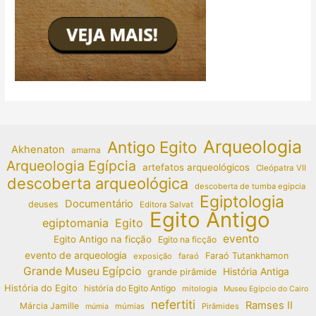
Arqueologia
Antigo Egito
Akhenaton
amarna
Arqueologia Egípcia
artefatos arqueológicos
Cleópatra VII
descoberta arqueológica
descoberta de tumba egípcia
Egiptologia
Documentário
deuses
Editora Salvat
Egito Antigo
egiptomania
Egito
evento
Egito Antigo na ficção
Egito na ficção
evento de arqueologia
Faraó Tutankhamon
exposição
faraó
Grande Museu Egípcio
História Antiga
grande pirâmide
História do Egito
história do Egito Antigo
mitologia
Museu Egípcio do Cairo
nefertiti
Ramses II
Márcia Jamille
múmias
Pirâmides
múmia