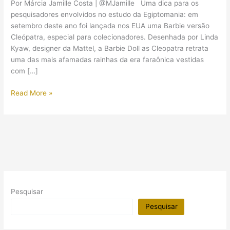
Por Márcia Jamille Costa | @MJamille Uma dica para os
pesquisadores envolvidos no estudo da Egiptomania: em
setembro deste ano foi lançada nos EUA uma Barbie versão
Cleópatra, especial para colecionadores. Desenhada por Linda
Kyaw, designer da Mattel, a Barbie Doll as Cleopatra retrata
uma das mais afamadas rainhas da era faraônica vestidas
com […]
Egiptolizando:
Read More »
Barbie
versão
Cleópatra
Pesquisar
Pesquisar