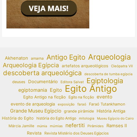
Arqueologia
Antigo Egito
Akhenaton
amarna
Arqueologia Egípcia
artefatos arqueológicos
Cleópatra VII
descoberta arqueológica
descoberta de tumba egípcia
Egiptologia
Documentário
deuses
Editora Salvat
Egito Antigo
egiptomania
Egito
evento
Egito Antigo na ficção
Egito na ficção
evento de arqueologia
Faraó Tutankhamon
exposição
faraó
Grande Museu Egípcio
História Antiga
grande pirâmide
História do Egito
história do Egito Antigo
mitologia
Museu Egípcio do Cairo
nefertiti
Ramses II
Márcia Jamille
múmias
Pirâmides
múmia
Revista
Revista Mistério dos Deuses Egípcios