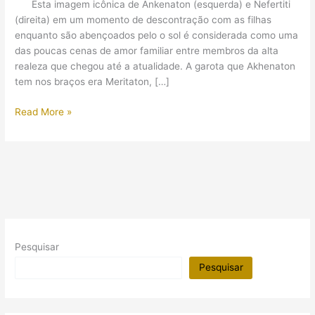
Esta imagem icônica de Ankenaton (esquerda) e Nefertiti
(direita) em um momento de descontração com as filhas
enquanto são abençoados pelo o sol é considerada como uma
das poucas cenas de amor familiar entre membros da alta
realeza que chegou até a atualidade. A garota que Akhenaton
tem nos braços era Meritaton, […]
O
Read More »
Sol
e
a
Família
Real
de
Amarna
(IMAG.)
Pesquisar
Pesquisar