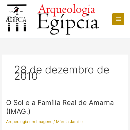
Ir
para
o
conteúdo
28 de dezembro de
2010
O Sol e a Família Real de Amarna
(IMAG.)
Arqueologia em Imagens
/
Márcia Jamille