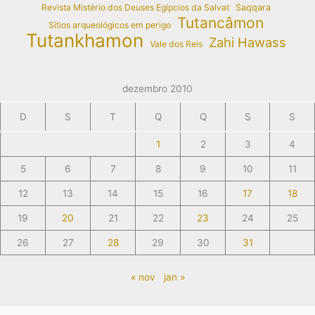
Revista Mistério dos Deuses Egípcios da Salvat
Saqqara
Tutancâmon
Sítios arqueológicos em perigo
Tutankhamon
Zahi Hawass
Vale dos Reis
dezembro 2010
D
S
T
Q
Q
S
S
1
2
3
4
5
6
7
8
9
10
11
12
13
14
15
16
17
18
19
20
21
22
23
24
25
26
27
28
29
30
31
« nov
jan »