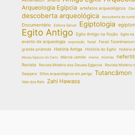
amarna
Arqueologia Egípcia
artefatos arqueológicos
Cleó
descoberta arqueológica
descoberta de tumb
Egiptologia
egipto
Documentário
Editora Salvat
Egito Antigo
Egito Antigo na ficção
Egito na
evento de arqueologia
Faraó Tutankhamon
exposição
faraó
História Antiga
História do Egito
grande pirâmide
história 
nefertit
Márcia Jamille
múmias
Museu Egípcio do Cairo
múmia
Revista
Revista Mistério dos Deuses Egípcios
Revista Mistério 
Tutancâmon
Saqqara
Sítios arqueológicos em perigo
Zahi Hawass
Vale dos Reis