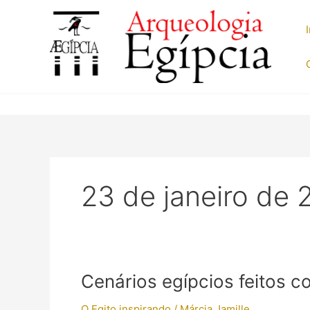
Ir
para
o
conteúdo
23 de janeiro de 
Cenários egípcios feitos c
O Egito inspirando
/
Márcia Jamille