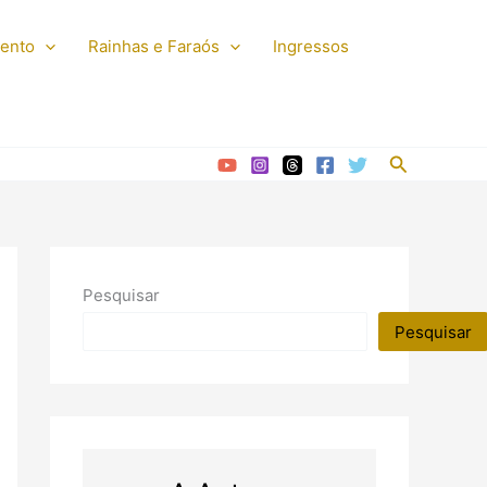
mento
Rainhas e Faraós
Ingressos
Pesquisar
Pesquisar
Pesquisar