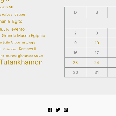
patra VII
D
S
deuses
a egípcia
mania
Egito
evento
 ficção
2
3
Grande Museu Egípcio
do Egito Antigo
9
10
mitologia
i
Ramses II
Pirâmides
16
17
dos Deuses Egípcios da Salvat
Tutankhamon
23
24
30
31