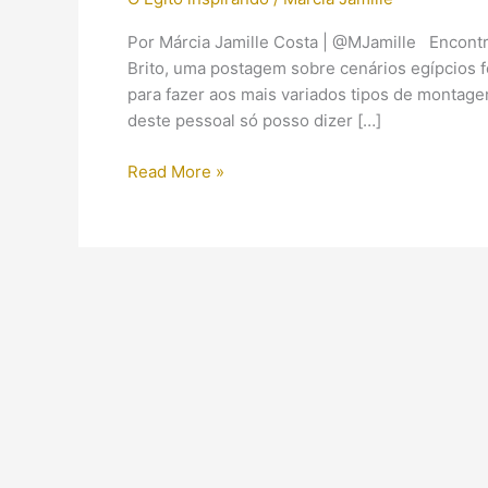
Por Márcia Jamille Costa | @MJamille Encontrei
Brito, uma postagem sobre cenários egípcios 
para fazer aos mais variados tipos de montage
deste pessoal só posso dizer […]
Cenários
Read More »
egípcios
feitos
com
legos